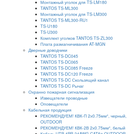
Монтажный уголок для TS-LM180
TANTOS TS-ML300
Монтажный уголок для TS-LM300
TANTOS TS-ML300-RU1
TS-U180
TS-U300
Комплект уголков TANTOS TS-ZL300
Плата размагничивания AT-MGN
Дверные доводчики
TANTOS TS-DC045
TANTOS TS-DC065
TANTOS TS-DC085 Freeze
TANTOS TS-DC120 Freeze
TANTOS TS-DC Скользящий канал
TANTOS TS-DC Рычаг
Охранно пожарная сигнализация
Извещатели проводные
Оповещатели
Кабельная продукция
РЕКОМЕНДУЕМ! КВК-П 2х0.75мм², черный,
OUTDOOR
РЕКОМЕНДУЕМ! КВК-2В 2х0.75мм², белый
Кабель UTP 4PR 24AWG CAT5e OUTDOOR.