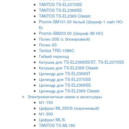
TANTOS TS-EL2370SS
TANTOS TS-EL2369SS
TANTOS TS-EL2369 Classic
Promix-SM101.00 белый (Шериф-1 лайт НО-
Б)
Promix-SM203.00 (Шериф-3В НО)
Полис-20Б (с блокировкой)
Полис-20
Tantos TRD-1086C
Гибкий переход
Катушка для TS-EL2369SS/ST, TS-EL2370SS
Катушка для TS-EL2369 Classic
Цилиндр для TS-EL2369ST
Цилиндр для TS-EL2370SS
Цилиндр для TS-EL2369SS
Цилиндр для TS-EL2369 Classic
Электромагнитные замки и аксессуары
М1-150
Цифрал ML-350/Б (коричневый)
М1-300
Цифрал ML/Б
TANTOS TS-ML180