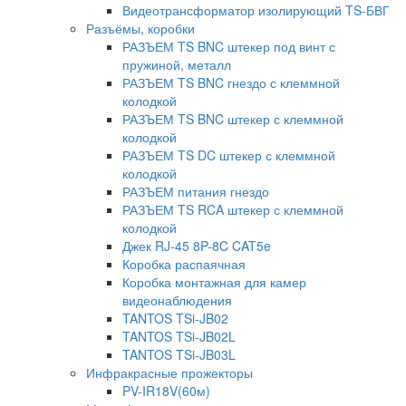
Видеотрансформатор изолирующий TS-БВГ
Разъёмы, коробки
РАЗЪЕМ TS BNC штекер под винт с
пружиной, металл
РАЗЪЕМ TS BNC гнездо с клеммной
колодкой
РАЗЪЕМ TS BNC штекер с клеммной
колодкой
РАЗЪЕМ TS DC штекер с клеммной
колодкой
РАЗЪЕМ питания гнездо
РАЗЪЕМ TS RCA штекер с клеммной
колодкой
Джек RJ-45 8P-8C CAT5e
Коробка распаячная
Коробка монтажная для камер
видеонаблюдения
TANTOS TSi-JB02
TANTOS TSi-JB02L
TANTOS TSi-JB03L
Инфракрасные прожекторы
PV-IR18V(60м)