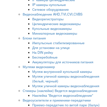
IP камеры купольные
Сетевое оборудование
Видеонаблюдение AHD,TVI,CVI,CVBS
Видеорегистраторы
Цилиндрические видеокамеры
Купольные видеокамеры
Миниатюрные видеокамеры
Блоки питания
Импульсные стабилизированные
Для установки на улице
На DIN рейку
Бесперебойные
Аккумуляторы для источников питания
Муляжи видеокамер
Муляж внутренней купольной камеры
Муляж уличной камеры видеонаблюдения
(белый, черный)
Муляж уличной камеры видеонаблюдения
Стикеры (наклейки) Ведется видеонаблюдение
Наклейка "Ведется видеонаблюдение"
Видеоусилители и приемники-передатчики
Приемо-передатчик по витой паре (балун)