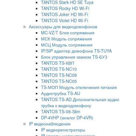
TANTOS Stark HD SE Tuya
TANTOS Rocky HD Wi-Fi
TANTOS Joker HD Wi-Fi
TANTOS Violet HD Wi-Fi
Аксессуары для видеодомофонов
MC-VZ/T Блок сопряжения
МСК Модуль сопряжения
МСЦ Модуль сопряжения
IP/SIP адаптер домофона TS-TUYA
Блок управления замком TS-БУЗ
TANTOS TS-КВП
TANTOS TS-NC10
TANTOS TS-NC09
TANTOS TS-NC05
TS-МОП Модуль отключения питания
Аудиотрубка TS-AU
TANTOS TS-AD Дополнительная аудио
трубка к видеодомофону
TANTOS TS-08-Slim
DP-4VHP (аналог DP-4VR)
IP видеонаблюдение
IP видеорегистраторы
IP камеры цилиндрические