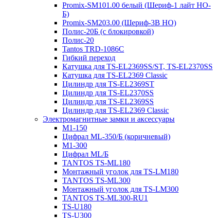
Promix-SM101.00 белый (Шериф-1 лайт НО-
Б)
Promix-SM203.00 (Шериф-3В НО)
Полис-20Б (с блокировкой)
Полис-20
Tantos TRD-1086C
Гибкий переход
Катушка для TS-EL2369SS/ST, TS-EL2370SS
Катушка для TS-EL2369 Classic
Цилиндр для TS-EL2369ST
Цилиндр для TS-EL2370SS
Цилиндр для TS-EL2369SS
Цилиндр для TS-EL2369 Classic
Электромагнитные замки и аксессуары
М1-150
Цифрал ML-350/Б (коричневый)
М1-300
Цифрал ML/Б
TANTOS TS-ML180
Монтажный уголок для TS-LM180
TANTOS TS-ML300
Монтажный уголок для TS-LM300
TANTOS TS-ML300-RU1
TS-U180
TS-U300