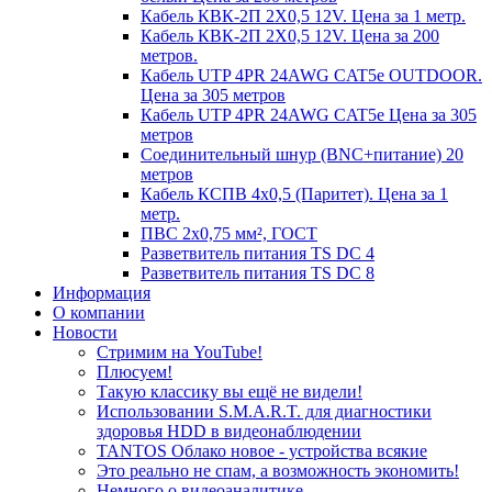
Кабель КВК-2П 2Х0,5 12V. Цена за 1 метр.
Кабель КВК-2П 2Х0,5 12V. Цена за 200
метров.
Кабель UTP 4PR 24AWG CAT5e OUTDOOR.
Цена за 305 метров
Кабель UTP 4PR 24AWG CAT5e Цена за 305
метров
Соединительный шнур (BNC+питание) 20
метров
Кабель КСПВ 4х0,5 (Паритет). Цена за 1
метр.
ПВС 2х0,75 мм², ГОСТ
Разветвитель питания TS DC 4
Разветвитель питания TS DC 8
Информация
О компании
Новости
Стримим на YouTube!
Плюсуем!
Такую классику вы ещё не видели!
Использовании S.M.A.R.T. для диагностики
здоровья HDD в видеонаблюдении
TANTOS Облако новое - устройства всякие
Это реально не спам, а возможность экономить!
Немного о видеоаналитике