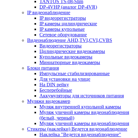
TANTOS TS-08-Slim
DP-4VHP (аналог DP-4VR)
IP видеонаблюдение
IP видеорегистраторы
IP камеры цилиндрические
IP камеры купольные
Сетевое оборудование
Видеонаблюдение AHD,TVI,CVI,CVBS
Видеорегистраторы
Цилиндрические видеокамеры
Купольные видеокамеры
Миниатюрные видеокамеры
Блоки питания
Импульсные стабилизированные
Для установки на улице
На DIN рейку
Бесперебойные
Аккумуляторы для источников питания
Муляжи видеокамер
Муляж внутренней купольной камеры
Муляж уличной камеры видеонаблюдения
(белый, черный)
Муляж уличной камеры видеонаблюдения
Стикеры (наклейки) Ведется видеонаблюдение
Наклейка "Ведется видеонаблюдение"