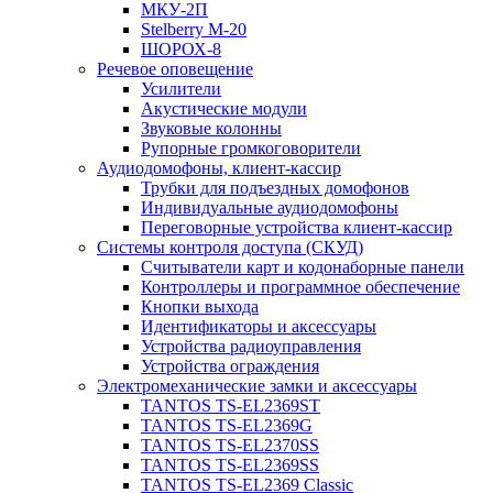
МКУ-2П
Stelberry M-20
ШОРОХ-8
Речевое оповещение
Усилители
Акустические модули
Звуковые колонны
Рупорные громкоговорители
Аудиодомофоны, клиент-кассир
Трубки для подъездных домофонов
Индивидуальные аудиодомофоны
Переговорные устройства клиент-кассир
Системы контроля доступа (СКУД)
Считыватели карт и кодонаборные панели
Контроллеры и программное обеспечение
Кнопки выхода
Идентификаторы и аксессуары
Устройства радиоуправления
Устройства ограждения
Электромеханические замки и аксессуары
TANTOS TS-EL2369ST
TANTOS TS-EL2369G
TANTOS TS-EL2370SS
TANTOS TS-EL2369SS
TANTOS TS-EL2369 Classic