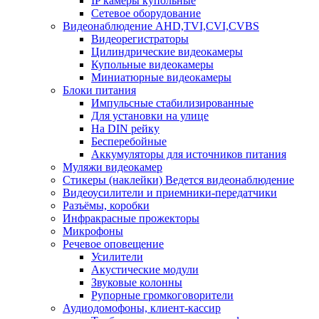
IP камеры купольные
Сетевое оборудование
Видеонаблюдение AHD,TVI,CVI,CVBS
Видеорегистраторы
Цилиндрические видеокамеры
Купольные видеокамеры
Миниатюрные видеокамеры
Блоки питания
Импульсные стабилизированные
Для установки на улице
На DIN рейку
Бесперебойные
Аккумуляторы для источников питания
Муляжи видеокамер
Стикеры (наклейки) Ведется видеонаблюдение
Видеоусилители и приемники-передатчики
Разъёмы, коробки
Инфракрасные прожекторы
Микрофоны
Речевое оповещение
Усилители
Акустические модули
Звуковые колонны
Рупорные громкоговорители
Аудиодомофоны, клиент-кассир