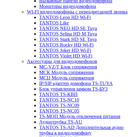
Вызывные панели видеодомофона
Мониторы видеодомофона
WI-FI видеодомофоны с переадресацией звонка
TANTOS Leon HD Wi-Fi
TANTOS Like
TANTOS NEO HD SE Tuya
TANTOS Selina HD M Tuya
TANTOS Stark HD SE Tuya
TANTOS Rocky HD Wi-Fi
TANTOS Joker HD Wi-Fi
TANTOS Violet HD Wi-Fi
Аксессуары для видеодомофонов
MC-VZ/T Блок сопряжения
МСК Модуль сопряжения
МСЦ Модуль сопряжения
IP/SIP адаптер домофона TS-TUYA
Блок управления замком TS-БУЗ
TANTOS TS-КВП
TANTOS TS-NC10
TANTOS TS-NC09
TANTOS TS-NC05
TS-МОП Модуль отключения питания
Аудиотрубка TS-AU
TANTOS TS-AD Дополнительная аудио
трубка к видеодомофону