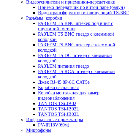
Видеоусилители и приемники-передатчики
Приемо-передатчик по витой паре (балун)
Видеотрансформатор изолирующий TS-БВГ
Разъёмы, коробки
РАЗЪЕМ TS BNC штекер под винт с
пружиной, металл
РАЗЪЕМ TS BNC гнездо с клеммной
колодкой
РАЗЪЕМ TS BNC штекер с клеммной
колодкой
РАЗЪЕМ TS DC штекер с клеммной
колодкой
РАЗЪЕМ питания гнездо
РАЗЪЕМ TS RCA штекер с клеммной
колодкой
Джек RJ-45 8P-8C CAT5e
Коробка распаячная
Коробка монтажная для камер
видеонаблюдения
TANTOS TSi-JB02
TANTOS TSi-JB02L
TANTOS TSi-JB03L
Инфракрасные прожекторы
PV-IR18V(60м)
Микрофоны