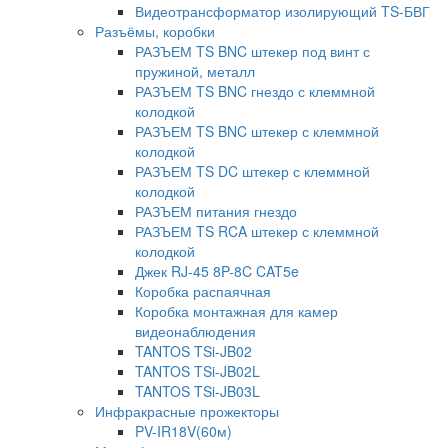
Видеотрансформатор изолирующий TS-БВГ
Разъёмы, коробки
РАЗЪЕМ TS BNC штекер под винт с
пружиной, металл
РАЗЪЕМ TS BNC гнездо с клеммной
колодкой
РАЗЪЕМ TS BNC штекер с клеммной
колодкой
РАЗЪЕМ TS DC штекер с клеммной
колодкой
РАЗЪЕМ питания гнездо
РАЗЪЕМ TS RCA штекер с клеммной
колодкой
Джек RJ-45 8P-8C CAT5e
Коробка распаячная
Коробка монтажная для камер
видеонаблюдения
TANTOS TSi-JB02
TANTOS TSi-JB02L
TANTOS TSi-JB03L
Инфракрасные прожекторы
PV-IR18V(60м)