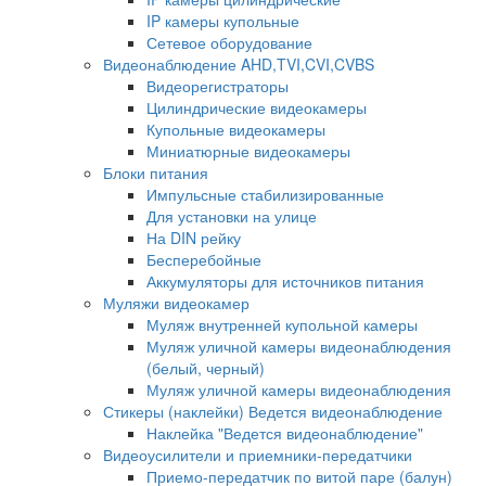
IP камеры купольные
Сетевое оборудование
Видеонаблюдение AHD,TVI,CVI,CVBS
Видеорегистраторы
Цилиндрические видеокамеры
Купольные видеокамеры
Миниатюрные видеокамеры
Блоки питания
Импульсные стабилизированные
Для установки на улице
На DIN рейку
Бесперебойные
Аккумуляторы для источников питания
Муляжи видеокамер
Муляж внутренней купольной камеры
Муляж уличной камеры видеонаблюдения
(белый, черный)
Муляж уличной камеры видеонаблюдения
Стикеры (наклейки) Ведется видеонаблюдение
Наклейка "Ведется видеонаблюдение"
Видеоусилители и приемники-передатчики
Приемо-передатчик по витой паре (балун)