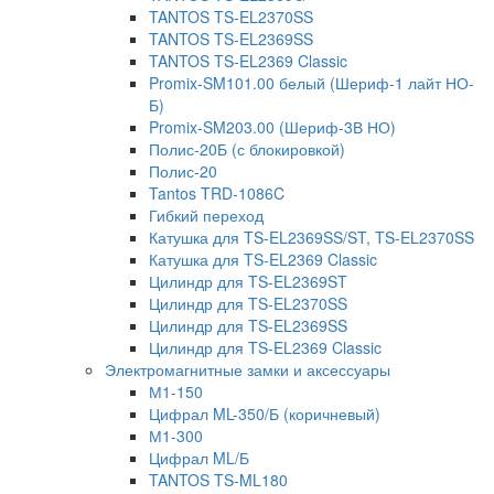
TANTOS TS-EL2370SS
TANTOS TS-EL2369SS
TANTOS TS-EL2369 Classic
Promix-SM101.00 белый (Шериф-1 лайт НО-
Б)
Promix-SM203.00 (Шериф-3В НО)
Полис-20Б (с блокировкой)
Полис-20
Tantos TRD-1086C
Гибкий переход
Катушка для TS-EL2369SS/ST, TS-EL2370SS
Катушка для TS-EL2369 Classic
Цилиндр для TS-EL2369ST
Цилиндр для TS-EL2370SS
Цилиндр для TS-EL2369SS
Цилиндр для TS-EL2369 Classic
Электромагнитные замки и аксессуары
М1-150
Цифрал ML-350/Б (коричневый)
М1-300
Цифрал ML/Б
TANTOS TS-ML180