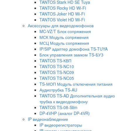
TANTOS Stark HD SE Tuya
TANTOS Rocky HD Wi-Fi
TANTOS Joker HD Wi-Fi
TANTOS Violet HD Wi-Fi
Аксессуары для видеодомофонов
MC-VZ/T Блок сопряжения
МСК Модуль сопряжения
МСЦ Модуль сопряжения
IP/SIP адаптер домофона TS-TUYA
Блок управления замком TS-БУЗ
TANTOS TS-КВП
TANTOS TS-NC10
TANTOS TS-NC09
TANTOS TS-NC05
TS-МОП Модуль отключения питания
Аудиотрубка TS-AU
TANTOS TS-AD Дополнительная аудио
трубка к видеодомофону
TANTOS TS-08-Slim
DP-4VHP (аналог DP-4VR)
IP видеонаблюдение
IP видеорегистраторы
IP камеры цилиндрические