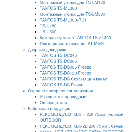
Монтажный уголок для TS-LM180
TANTOS TS-ML300
Монтажный уголок для TS-LM300
TANTOS TS-ML300-RU1
TS-U180
TS-U300
Комплект уголков TANTOS TS-ZL300
Плата размагничивания AT-MGN
Дверные доводчики
TANTOS TS-DC045
TANTOS TS-DC065
TANTOS TS-DC085 Freeze
TANTOS TS-DC120 Freeze
TANTOS TS-DC Скользящий канал
TANTOS TS-DC Рычаг
Охранно пожарная сигнализация
Извещатели проводные
Оповещатели
Кабельная продукция
РЕКОМЕНДУЕМ! КВК-П 2х0.75мм², черный,
OUTDOOR
РЕКОМЕНДУЕМ! КВК-2В 2х0.75мм², белый
Кабель UTP 4PR 24AWG CAT5e OUTDOOR.