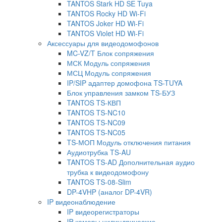
TANTOS Stark HD SE Tuya
TANTOS Rocky HD Wi-Fi
TANTOS Joker HD Wi-Fi
TANTOS Violet HD Wi-Fi
Аксессуары для видеодомофонов
MC-VZ/T Блок сопряжения
МСК Модуль сопряжения
МСЦ Модуль сопряжения
IP/SIP адаптер домофона TS-TUYA
Блок управления замком TS-БУЗ
TANTOS TS-КВП
TANTOS TS-NC10
TANTOS TS-NC09
TANTOS TS-NC05
TS-МОП Модуль отключения питания
Аудиотрубка TS-AU
TANTOS TS-AD Дополнительная аудио
трубка к видеодомофону
TANTOS TS-08-Slim
DP-4VHP (аналог DP-4VR)
IP видеонаблюдение
IP видеорегистраторы
IP камеры цилиндрические