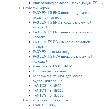
Видеотрансформатор изолирующий TS-БВГ
Разъёмы, коробки
РАЗЪЕМ TS BNC штекер под винт с
пружиной, металл
РАЗЪЕМ TS BNC гнездо с клеммной
колодкой
РАЗЪЕМ TS BNC штекер с клеммной
колодкой
РАЗЪЕМ TS DC штекер с клеммной
колодкой
РАЗЪЕМ питания гнездо
РАЗЪЕМ TS RCA штекер с клеммной
колодкой
Джек RJ-45 8P-8C CAT5e
Коробка распаячная
Коробка монтажная для камер
видеонаблюдения
TANTOS TSi-JB02
TANTOS TSi-JB02L
TANTOS TSi-JB03L
Инфракрасные прожекторы
PV-IR18V(60м)