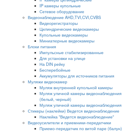
IP камеры купольные
Сетевое оборудование
Видеонаблюдение AHD,TVI,CVI,CVBS
Видеорегистраторы
Цилиндрические видеокамеры
Купольные видеокамеры
Миниатюрные видеокамеры
Блоки питания
Импульсные стабилизированные
Для установки на улице
На DIN рейку
Бесперебойные
Аккумуляторы для источников питания
Муляжи видеокамер
Муляж внутренней купольной камеры
Муляж уличной камеры видеонаблюдения
(белый, черный)
Муляж уличной камеры видеонаблюдения
Стикеры (наклейки) Ведется видеонаблюдение
Наклейка "Ведется видеонаблюдение"
Видеоусилители и приемники-передатчики
Приемо-передатчик по витой паре (балун)