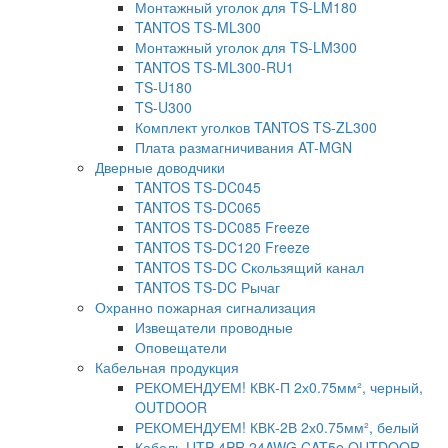
Монтажный уголок для TS-LM180
TANTOS TS-ML300
Монтажный уголок для TS-LM300
TANTOS TS-ML300-RU1
TS-U180
TS-U300
Комплект уголков TANTOS TS-ZL300
Плата размагничивания AT-MGN
Дверные доводчики
TANTOS TS-DC045
TANTOS TS-DC065
TANTOS TS-DC085 Freeze
TANTOS TS-DC120 Freeze
TANTOS TS-DC Скользящий канал
TANTOS TS-DC Рычаг
Охранно пожарная сигнализация
Извещатели проводные
Оповещатели
Кабельная продукция
РЕКОМЕНДУЕМ! КВК-П 2х0.75мм², черный,
OUTDOOR
РЕКОМЕНДУЕМ! КВК-2В 2х0.75мм², белый
Кабель UTP 4PR 24AWG CAT5e OUTDOOR.