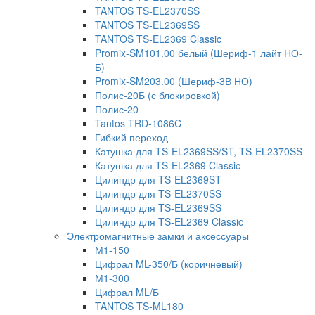
TANTOS TS-EL2370SS
TANTOS TS-EL2369SS
TANTOS TS-EL2369 Classic
Promix-SM101.00 белый (Шериф-1 лайт НО-
Б)
Promix-SM203.00 (Шериф-3В НО)
Полис-20Б (с блокировкой)
Полис-20
Tantos TRD-1086C
Гибкий переход
Катушка для TS-EL2369SS/ST, TS-EL2370SS
Катушка для TS-EL2369 Classic
Цилиндр для TS-EL2369ST
Цилиндр для TS-EL2370SS
Цилиндр для TS-EL2369SS
Цилиндр для TS-EL2369 Classic
Электромагнитные замки и аксессуары
М1-150
Цифрал ML-350/Б (коричневый)
М1-300
Цифрал ML/Б
TANTOS TS-ML180