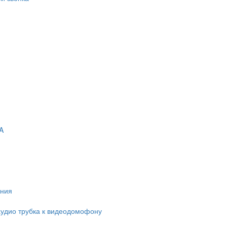
A
ания
удио трубка к видеодомофону