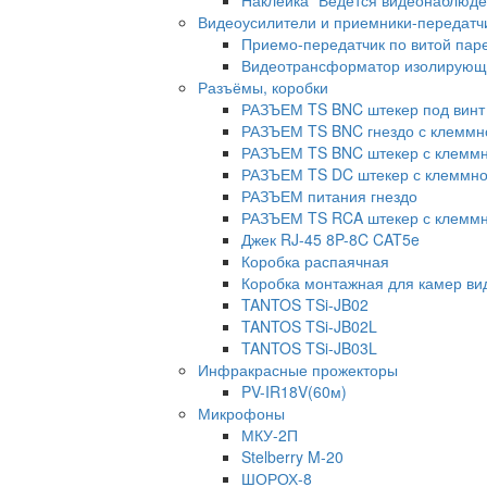
Наклейка "Ведется видеонаблюде
Видеоусилители и приемники-передатч
Приемо-передатчик по витой паре
Видеотрансформатор изолирующ
Разъёмы, коробки
РАЗЪЕМ TS BNC штекер под винт 
РАЗЪЕМ TS BNC гнездо с клеммн
РАЗЪЕМ TS BNC штекер с клеммн
РАЗЪЕМ TS DC штекер с клеммно
РАЗЪЕМ питания гнездо
РАЗЪЕМ TS RCA штекер с клеммн
Джек RJ-45 8P-8C CAT5e
Коробка распаячная
Коробка монтажная для камер в
TANTOS TSi-JB02
TANTOS TSi-JB02L
TANTOS TSi-JB03L
Инфракрасные прожекторы
PV-IR18V(60м)
Микрофоны
МКУ-2П
Stelberry M-20
ШОРОХ-8