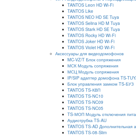
TANTOS Leon HD Wi-Fi
TANTOS Like
TANTOS NEO HD SE Tuya
TANTOS Selina HD M Tuya
TANTOS Stark HD SE Tuya
TANTOS Rocky HD Wi-Fi
TANTOS Joker HD Wi-Fi
TANTOS Violet HD Wi-Fi
Аксессуары для видеодомофонов
MC-VZ/T Блок сопряжения
МСК Модуль сопряжения
МСЦ Модуль сопряжения
IP/SIP адаптер домофона TS-TUY
Блок управления замком TS-БУЗ
TANTOS TS-КВП
TANTOS TS-NC10
TANTOS TS-NC09
TANTOS TS-NC05
TS-МОП Модуль отключения пит
Аудиотрубка TS-AU
TANTOS TS-AD Дополнительная а
TANTOS TS-08-Slim