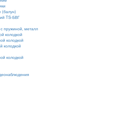
ние"
ики
 (балун)
ий TS-БВГ
с пружиной, металл
ой колодкой
ой колодкой
й колодкой
ой колодкой
идеонаблюдения