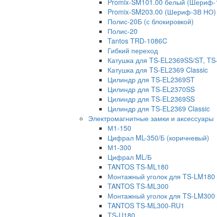
Promix-SM101.00 белый (Шериф-
Promix-SM203.00 (Шериф-3В НО)
Полис-20Б (с блокировкой)
Полис-20
Tantos TRD-1086C
Гибкий переход
Катушка для TS-EL2369SS/ST, T
Катушка для TS-EL2369 Classic
Цилиндр для TS-EL2369ST
Цилиндр для TS-EL2370SS
Цилиндр для TS-EL2369SS
Цилиндр для TS-EL2369 Classic
Электромагнитные замки и аксессуары
М1-150
Цифрал ML-350/Б (коричневый)
М1-300
Цифрал ML/Б
TANTOS TS-ML180
Монтажный уголок для TS-LM180
TANTOS TS-ML300
Монтажный уголок для TS-LM300
TANTOS TS-ML300-RU1
TS-U180