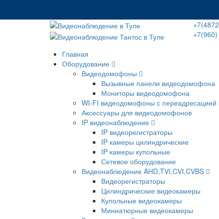
+7(4872
+7(960)
Главная
Оборудование
Видеодомофоны
Вызывные панели видеодомофона
Мониторы видеодомофона
WI-FI видеодомофоны с переадресацией 
Аксессуары для видеодомофонов
IP видеонаблюдение
IP видеорегистраторы
IP камеры цилиндрические
IP камеры купольные
Сетевое оборудование
Видеонаблюдение AHD,TVI,CVI,CVBS
Видеорегистраторы
Цилиндрические видеокамеры
Купольные видеокамеры
Миниатюрные видеокамеры