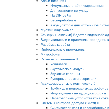
Блоки питания
Импульсные стабилизированные
Для установки на улице
На DIN рейку
Бесперебойные
Аккумуляторы для источников пита
Муляжи видеокамер
Стикеры (наклейки) Ведется видеонаблю
Видеоусилители и приемники-передатчик
Разъёмы, коробки
Инфракрасные прожекторы
Микрофоны
Речевое оповещение
Усилители
Акустические модули
Звуковые колонны
Рупорные громкоговорители
Аудиодомофоны, клиент-кассир
Трубки для подъездных домофонов
Индивидуальные аудиодомофоны
Переговорные устройства клиент-ка
Системы контроля доступа (СКУД)
Считыватели карт и кодонаборные 