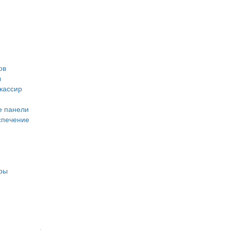
ов
ы
кассир
е панели
спечение
ары