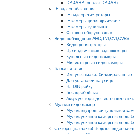
DP-4VHP (аналог DP-4VR)
IP видеонаблюдение
IP видеорегистраторы
IP камеры цилиндрические
IP камеры купольные
Сетевое оборудование
Видеонаблюдение AHD,TVI,CVI,CVBS
Видеорегистраторы
Цилиндрические видеокамеры
Купольные видеокамеры
Миниатюрные видеокамеры
Блоки питания
Импульсные стабилизированные
Для установки на улице
На DIN рейку
Бесперебойные
Аккумуляторы для источников пи
Муляжи видеокамер
Муляж внутренней купольной ка
Муляж уличной камеры видеонаб
Муляж уличной камеры видеона
Стикеры (наклейки) Ведется видеонаб