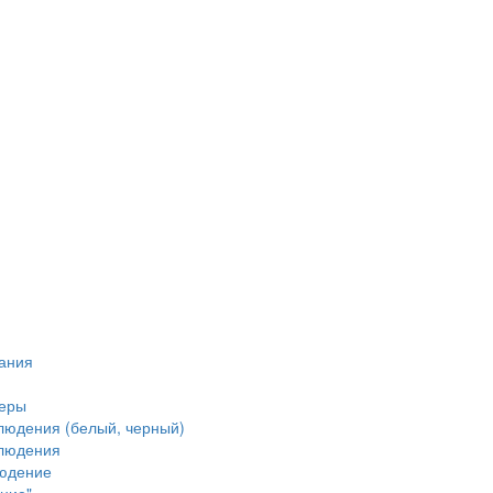
тания
меры
людения (белый, черный)
блюдения
людение