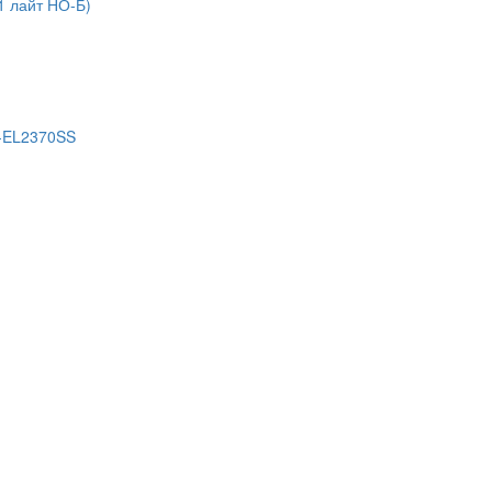
1 лайт НО-Б)
S-EL2370SS