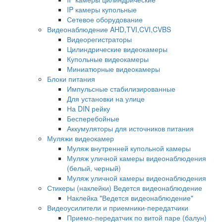
IP камеры купольные
Сетевое оборудование
Видеонаблюдение AHD,TVI,CVI,CVBS
Видеорегистраторы
Цилиндрические видеокамеры
Купольные видеокамеры
Миниатюрные видеокамеры
Блоки питания
Импульсные стабилизированные
Для установки на улице
На DIN рейку
Бесперебойные
Аккумуляторы для источников питания
Муляжи видеокамер
Муляж внутренней купольной камеры
Муляж уличной камеры видеонаблюдения
(белый, черный)
Муляж уличной камеры видеонаблюдения
Стикеры (наклейки) Ведется видеонаблюдение
Наклейка "Ведется видеонаблюдение"
Видеоусилители и приемники-передатчики
Приемо-передатчик по витой паре (балун)