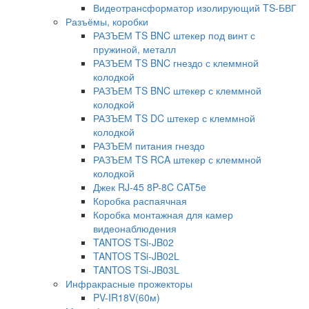
Видеотрансформатор изолирующий TS-БВГ
Разъёмы, коробки
РАЗЪЕМ TS BNC штекер под винт с
пружиной, металл
РАЗЪЕМ TS BNC гнездо с клеммной
колодкой
РАЗЪЕМ TS BNC штекер с клеммной
колодкой
РАЗЪЕМ TS DC штекер с клеммной
колодкой
РАЗЪЕМ питания гнездо
РАЗЪЕМ TS RCA штекер с клеммной
колодкой
Джек RJ-45 8P-8C CAT5e
Коробка распаячная
Коробка монтажная для камер
видеонаблюдения
TANTOS TSi-JB02
TANTOS TSi-JB02L
TANTOS TSi-JB03L
Инфракрасные прожекторы
PV-IR18V(60м)