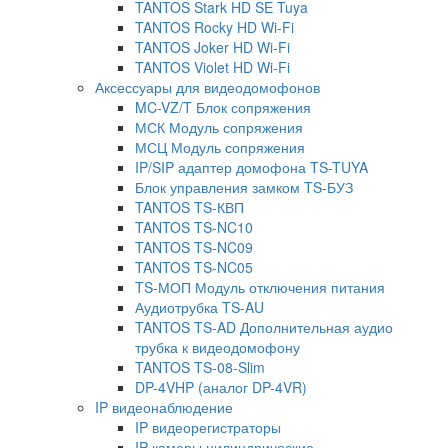
TANTOS Stark HD SE Tuya
TANTOS Rocky HD Wi-Fi
TANTOS Joker HD Wi-Fi
TANTOS Violet HD Wi-Fi
Аксессуары для видеодомофонов
MC-VZ/T Блок сопряжения
МСК Модуль сопряжения
МСЦ Модуль сопряжения
IP/SIP адаптер домофона TS-TUYA
Блок управления замком TS-БУЗ
TANTOS TS-КВП
TANTOS TS-NC10
TANTOS TS-NC09
TANTOS TS-NC05
TS-МОП Модуль отключения питания
Аудиотрубка TS-AU
TANTOS TS-AD Дополнительная аудио
трубка к видеодомофону
TANTOS TS-08-Slim
DP-4VHP (аналог DP-4VR)
IP видеонаблюдение
IP видеорегистраторы
IP камеры цилиндрические