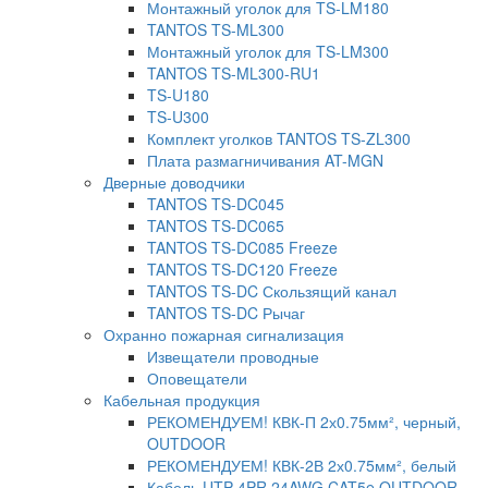
Монтажный уголок для TS-LM180
TANTOS TS-ML300
Монтажный уголок для TS-LM300
TANTOS TS-ML300-RU1
TS-U180
TS-U300
Комплект уголков TANTOS TS-ZL300
Плата размагничивания AT-MGN
Дверные доводчики
TANTOS TS-DC045
TANTOS TS-DC065
TANTOS TS-DC085 Freeze
TANTOS TS-DC120 Freeze
TANTOS TS-DC Скользящий канал
TANTOS TS-DC Рычаг
Охранно пожарная сигнализация
Извещатели проводные
Оповещатели
Кабельная продукция
РЕКОМЕНДУЕМ! КВК-П 2х0.75мм², черный,
OUTDOOR
РЕКОМЕНДУЕМ! КВК-2В 2х0.75мм², белый
Кабель UTP 4PR 24AWG CAT5e OUTDOOR.