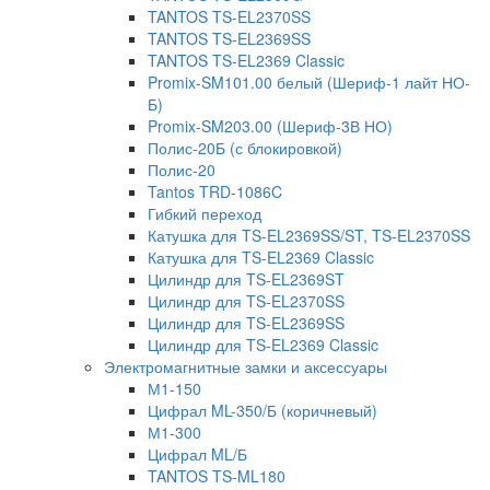
TANTOS TS-EL2370SS
TANTOS TS-EL2369SS
TANTOS TS-EL2369 Classic
Promix-SM101.00 белый (Шериф-1 лайт НО-
Б)
Promix-SM203.00 (Шериф-3В НО)
Полис-20Б (с блокировкой)
Полис-20
Tantos TRD-1086C
Гибкий переход
Катушка для TS-EL2369SS/ST, TS-EL2370SS
Катушка для TS-EL2369 Classic
Цилиндр для TS-EL2369ST
Цилиндр для TS-EL2370SS
Цилиндр для TS-EL2369SS
Цилиндр для TS-EL2369 Classic
Электромагнитные замки и аксессуары
М1-150
Цифрал ML-350/Б (коричневый)
М1-300
Цифрал ML/Б
TANTOS TS-ML180