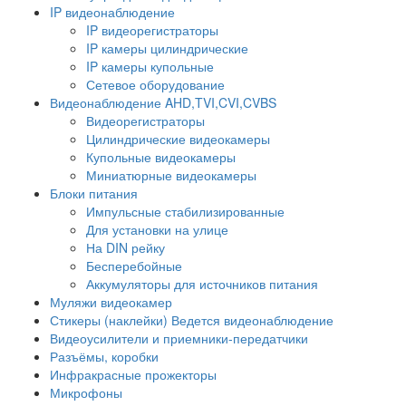
IP видеонаблюдение
IP видеорегистраторы
IP камеры цилиндрические
IP камеры купольные
Сетевое оборудование
Видеонаблюдение AHD,TVI,CVI,CVBS
Видеорегистраторы
Цилиндрические видеокамеры
Купольные видеокамеры
Миниатюрные видеокамеры
Блоки питания
Импульсные стабилизированные
Для установки на улице
На DIN рейку
Бесперебойные
Аккумуляторы для источников питания
Муляжи видеокамер
Стикеры (наклейки) Ведется видеонаблюдение
Видеоусилители и приемники-передатчики
Разъёмы, коробки
Инфракрасные прожекторы
Микрофоны