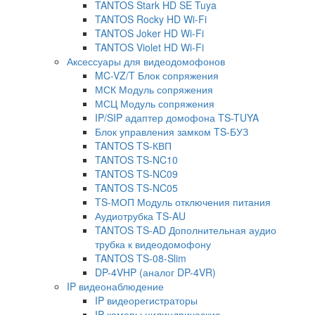
TANTOS Stark HD SE Tuya
TANTOS Rocky HD Wi-Fi
TANTOS Joker HD Wi-Fi
TANTOS Violet HD Wi-Fi
Аксессуары для видеодомофонов
MC-VZ/T Блок сопряжения
МСК Модуль сопряжения
МСЦ Модуль сопряжения
IP/SIP адаптер домофона TS-TUYA
Блок управления замком TS-БУЗ
TANTOS TS-КВП
TANTOS TS-NC10
TANTOS TS-NC09
TANTOS TS-NC05
TS-МОП Модуль отключения питания
Аудиотрубка TS-AU
TANTOS TS-AD Дополнительная аудио
трубка к видеодомофону
TANTOS TS-08-Slim
DP-4VHP (аналог DP-4VR)
IP видеонаблюдение
IP видеорегистраторы
IP камеры цилиндрические