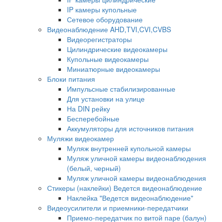
IP камеры купольные
Сетевое оборудование
Видеонаблюдение AHD,TVI,CVI,CVBS
Видеорегистраторы
Цилиндрические видеокамеры
Купольные видеокамеры
Миниатюрные видеокамеры
Блоки питания
Импульсные стабилизированные
Для установки на улице
На DIN рейку
Бесперебойные
Аккумуляторы для источников питания
Муляжи видеокамер
Муляж внутренней купольной камеры
Муляж уличной камеры видеонаблюдения
(белый, черный)
Муляж уличной камеры видеонаблюдения
Стикеры (наклейки) Ведется видеонаблюдение
Наклейка "Ведется видеонаблюдение"
Видеоусилители и приемники-передатчики
Приемо-передатчик по витой паре (балун)