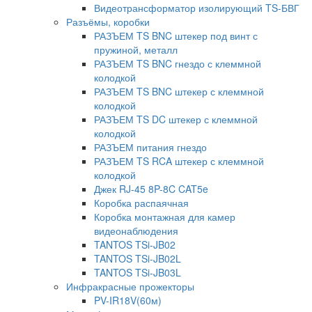
Видеотрансформатор изолирующий TS-БВГ
Разъёмы, коробки
РАЗЪЕМ TS BNC штекер под винт с
пружиной, металл
РАЗЪЕМ TS BNC гнездо с клеммной
колодкой
РАЗЪЕМ TS BNC штекер с клеммной
колодкой
РАЗЪЕМ TS DC штекер с клеммной
колодкой
РАЗЪЕМ питания гнездо
РАЗЪЕМ TS RCA штекер с клеммной
колодкой
Джек RJ-45 8P-8C CAT5e
Коробка распаячная
Коробка монтажная для камер
видеонаблюдения
TANTOS TSi-JB02
TANTOS TSi-JB02L
TANTOS TSi-JB03L
Инфракрасные прожекторы
PV-IR18V(60м)