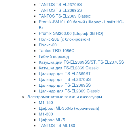
TANTOS TS-EL2370SS
TANTOS TS-EL2369SS
TANTOS TS-EL2369 Classic
Promix-SM101.00 белый (Шериф-1 лайт НО-
Б)
Promix-SM203.00 (Шериф-3В НО)
Полис-20Б (с блокировкой)
Полис-20
Tantos TRD-1086C
Гибкий переход
Катушка для TS-EL2369SS/ST, TS-EL2370SS
Катушка для TS-EL2369 Classic
Цилиндр для TS-EL2369ST
Цилиндр для TS-EL2370SS
Цилиндр для TS-EL2369SS
Цилиндр для TS-EL2369 Classic
Электромагнитные замки и аксессуары
М1-150
Цифрал ML-350/Б (коричневый)
М1-300
Цифрал ML/Б
TANTOS TS-ML180