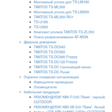
Монтажный уголок для TS-LM180
TANTOS TS-ML300
Монтажный уголок для TS-LM300
TANTOS TS-ML300-RU1
TS-U180
TS-U300
Комплект уголков TANTOS TS-ZL300
Плата размагничивания AT-MGN
Дверные доводчики
TANTOS TS-DC045
TANTOS TS-DC065
TANTOS TS-DC085 Freeze
TANTOS TS-DC120 Freeze
TANTOS TS-DC Скользящий канал
TANTOS TS-DC Рычаг
Охранно пожарная сигнализация
Извещатели проводные
Оповещатели
Кабельная продукция
РЕКОМЕНДУЕМ! КВК-П 2х0.75мм², черный,
OUTDOOR
РЕКОМЕНДУЕМ! КВК-2В 2х0.75мм², белый
Кабель UTP 4PR 24AWG CAT5e OUTDOOR.