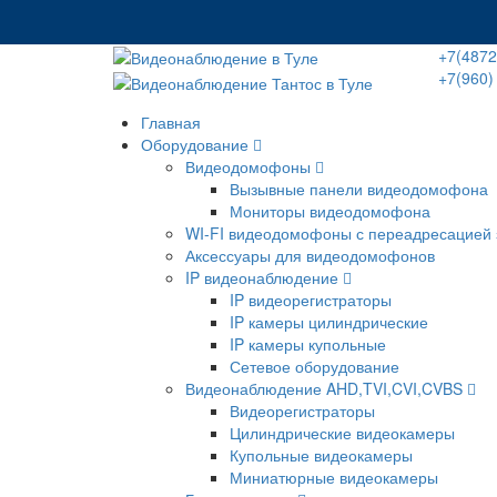
+7(4872
+7(960)
Главная
Оборудование
Видеодомофоны
Вызывные панели видеодомофона
Мониторы видеодомофона
WI-FI видеодомофоны с переадресацией 
Аксессуары для видеодомофонов
IP видеонаблюдение
IP видеорегистраторы
IP камеры цилиндрические
IP камеры купольные
Сетевое оборудование
Видеонаблюдение AHD,TVI,CVI,CVBS
Видеорегистраторы
Цилиндрические видеокамеры
Купольные видеокамеры
Миниатюрные видеокамеры