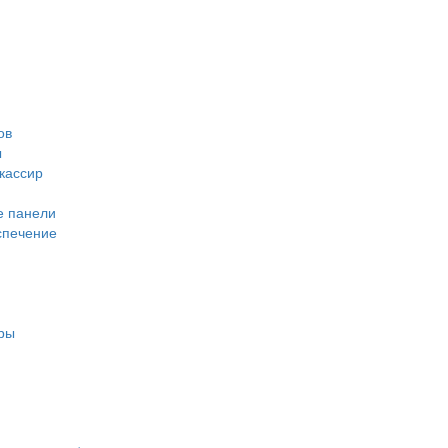
ов
ы
кассир
е панели
спечение
ары