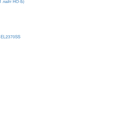
1 лайт НО-Б)
S-EL2370SS