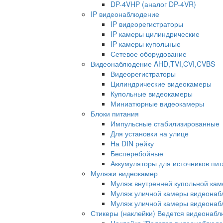
DP-4VHP (аналог DP-4VR)
IP видеонаблюдение
IP видеорегистраторы
IP камеры цилиндрические
IP камеры купольные
Сетевое оборудование
Видеонаблюдение AHD,TVI,CVI,CVBS
Видеорегистраторы
Цилиндрические видеокамеры
Купольные видеокамеры
Миниатюрные видеокамеры
Блоки питания
Импульсные стабилизированные
Для установки на улице
На DIN рейку
Бесперебойные
Аккумуляторы для источников пи
Муляжи видеокамер
Муляж внутренней купольной ка
Муляж уличной камеры видеонаб
Муляж уличной камеры видеона
Стикеры (наклейки) Ведется видеонаб