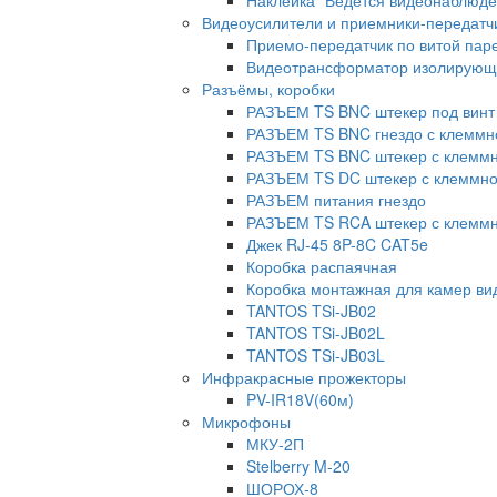
Наклейка "Ведется видеонаблюде
Видеоусилители и приемники-передатч
Приемо-передатчик по витой паре
Видеотрансформатор изолирующ
Разъёмы, коробки
РАЗЪЕМ TS BNC штекер под винт 
РАЗЪЕМ TS BNC гнездо с клеммн
РАЗЪЕМ TS BNC штекер с клеммн
РАЗЪЕМ TS DC штекер с клеммно
РАЗЪЕМ питания гнездо
РАЗЪЕМ TS RCA штекер с клеммн
Джек RJ-45 8P-8C CAT5e
Коробка распаячная
Коробка монтажная для камер в
TANTOS TSi-JB02
TANTOS TSi-JB02L
TANTOS TSi-JB03L
Инфракрасные прожекторы
PV-IR18V(60м)
Микрофоны
МКУ-2П
Stelberry M-20
ШОРОХ-8