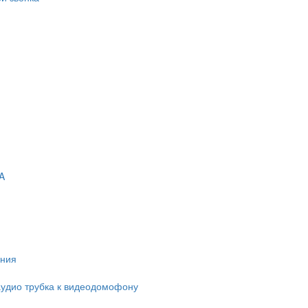
A
ания
удио трубка к видеодомофону