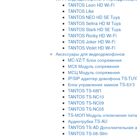
TANTOS Leon HD Wi-Fi
TANTOS Like
TANTOS NEO HD SE Tuya
TANTOS Selina HD M Tuya
TANTOS Stark HD SE Tuya
TANTOS Rocky HD Wi-Fi
TANTOS Joker HD Wi-Fi
TANTOS Violet HD Wi-Fi
Аксессуары для видеодомофонов
MC-VZ/T Блок сопряжения
МСК Модуль сопряжения
МСЦ Модуль сопряжения
IP/SIP адаптер домофона TS-TUY
Блок управления замком TS-БУЗ
TANTOS TS-КВП
TANTOS TS-NC10
TANTOS TS-NC09
TANTOS TS-NC05
TS-МОП Модуль отключения пит
Аудиотрубка TS-AU
TANTOS TS-AD Дополнительная а
TANTOS TS-08-Slim