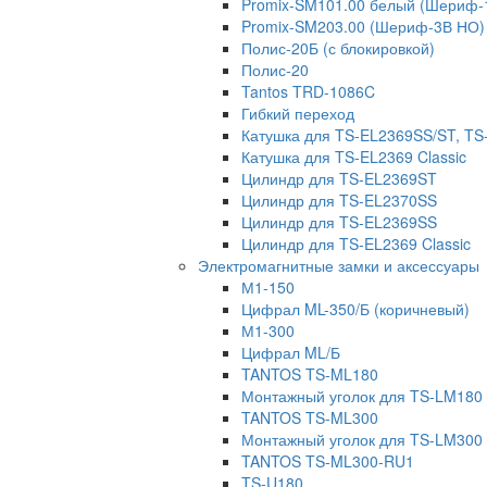
Promix-SM101.00 белый (Шериф-
Promix-SM203.00 (Шериф-3В НО)
Полис-20Б (с блокировкой)
Полис-20
Tantos TRD-1086C
Гибкий переход
Катушка для TS-EL2369SS/ST, T
Катушка для TS-EL2369 Classic
Цилиндр для TS-EL2369ST
Цилиндр для TS-EL2370SS
Цилиндр для TS-EL2369SS
Цилиндр для TS-EL2369 Classic
Электромагнитные замки и аксессуары
М1-150
Цифрал ML-350/Б (коричневый)
М1-300
Цифрал ML/Б
TANTOS TS-ML180
Монтажный уголок для TS-LM180
TANTOS TS-ML300
Монтажный уголок для TS-LM300
TANTOS TS-ML300-RU1
TS-U180