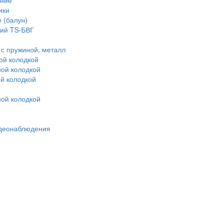
ние"
ики
 (балун)
ий TS-БВГ
с пружиной, металл
ой колодкой
ой колодкой
й колодкой
ой колодкой
идеонаблюдения