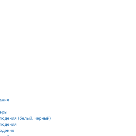
тания
меры
людения (белый, черный)
блюдения
людение