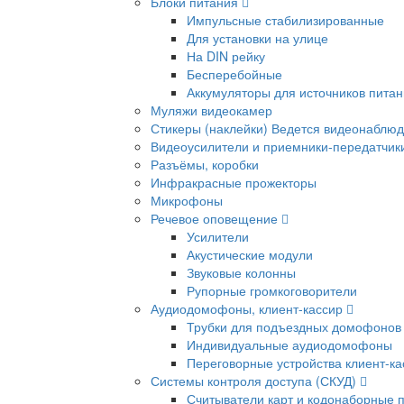
Блоки питания
Импульсные стабилизированные
Для установки на улице
На DIN рейку
Бесперебойные
Аккумуляторы для источников пита
Муляжи видеокамер
Стикеры (наклейки) Ведется видеонаблю
Видеоусилители и приемники-передатчик
Разъёмы, коробки
Инфракрасные прожекторы
Микрофоны
Речевое оповещение
Усилители
Акустические модули
Звуковые колонны
Рупорные громкоговорители
Аудиодомофоны, клиент-кассир
Трубки для подъездных домофонов
Индивидуальные аудиодомофоны
Переговорные устройства клиент-ка
Системы контроля доступа (СКУД)
Считыватели карт и кодонаборные 