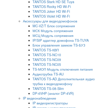
TANTOS Stark HD SE Tuya
TANTOS Rocky HD Wi-Fi
TANTOS Joker HD Wi-Fi
TANTOS Violet HD Wi-Fi
Аксессуары для видеодомофонов
MC-VZ/T Блок сопряжения
МСК Модуль сопряжения
МСЦ Модуль сопряжения
IP/SIP адаптер домофона TS-TUYA
Блок управления замком TS-БУЗ
TANTOS TS-КВП
TANTOS TS-NC10
TANTOS TS-NC09
TANTOS TS-NC05
TS-МОП Модуль отключения питания
Аудиотрубка TS-AU
TANTOS TS-AD Дополнительная аудио
трубка к видеодомофону
TANTOS TS-08-Slim
DP-4VHP (аналог DP-4VR)
IP видеонаблюдение
IP видеорегистраторы
IP камеры цилиндрические