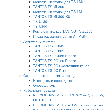
Монтажный уголок для TS-LM180
TANTOS TS-ML300
Монтажный уголок для TS-LM300
TANTOS TS-ML300-RU1
TS-U180
TS-U300
Комплект уголков TANTOS TS-ZL300
Плата размагничивания AT-MGN
Дверные доводчики
TANTOS TS-DC045
TANTOS TS-DC065
TANTOS TS-DC085 Freeze
TANTOS TS-DC120 Freeze
TANTOS TS-DC Скользящий канал
TANTOS TS-DC Рычаг
Охранно пожарная сигнализация
Извещатели проводные
Оповещатели
Кабельная продукция
РЕКОМЕНДУЕМ! КВК-П 2х0.75мм², черный,
OUTDOOR
РЕКОМЕНДУЕМ! КВК-2В 2х0.75мм², белый
Кабель UTP 4PR 24AWG CAT5e OUTDOOR.