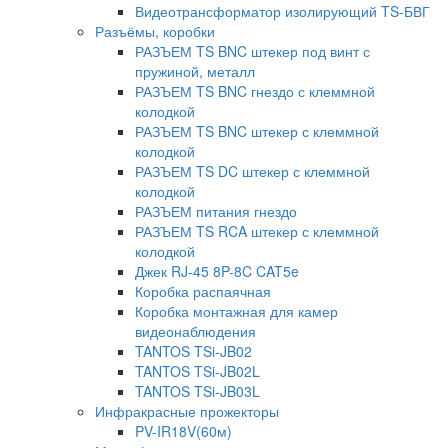
Видеотрансформатор изолирующий TS-БВГ
Разъёмы, коробки
РАЗЪЕМ TS BNC штекер под винт с
пружиной, металл
РАЗЪЕМ TS BNC гнездо с клеммной
колодкой
РАЗЪЕМ TS BNC штекер с клеммной
колодкой
РАЗЪЕМ TS DC штекер с клеммной
колодкой
РАЗЪЕМ питания гнездо
РАЗЪЕМ TS RCA штекер с клеммной
колодкой
Джек RJ-45 8P-8C CAT5e
Коробка распаячная
Коробка монтажная для камер
видеонаблюдения
TANTOS TSi-JB02
TANTOS TSi-JB02L
TANTOS TSi-JB03L
Инфракрасные прожекторы
PV-IR18V(60м)