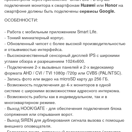
подключения монитора к смартфонам
Huawei
или
Honor
на
смартфоне должны быть подключены
сервисы Google.
ОСОБЕННОСТИ:
- Работа с мобильным приложением Smart Life.
- Тонкий миниатюрный корпус.
- Обновленный чипсет с более высокой производительностью
и отзывчивостью интерфейса.
- Высококачественный сенсорный дисплей IPS с широкими
углами обзора и разрешением 1024х600.
- Подключение 2-х вызывных панелей и 2-х видеокамер
формата AHD / CVI / TVI 1080p /720p или CVBS (PAL/NTSC).
- Запись фото или видео на microSD карту до 256 ГБ.
- Возможность подключения до 4-х мониторов в одной
системе с широкими возможностями адресного интеркома.
- Возможность работы как в индивидуальном, так и в
многоквартирном режиме.
- Выход HOOK/GATE - для обеспечения подключения блока
сопряжения или открывания ворот.
- Выход SIREN для дублирования сигнала вызова с помощью
внешнего оповещателя.
- Голосовая почта, встроенный видеорегистратор (детектор