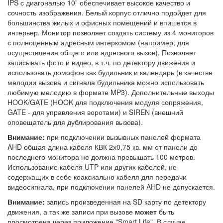
IPS с диагональю 10” обеспечивает высокое качество и
сочность изображения. Белый корпус отлично подойдет для
большинства жилых и офисных помещений и впишется в
интерьер. Монитор позволяет создать систему из 4 мониторов
с полноценным адресным интеркомом (например, для
осуществления общего или адресного вызов). Позволяет
записывать фото и видео, в т.ч. по детектору движения и
использовать домофон как будильник и календарь (в качестве
мелодии вызова и сигнала будильника можно использовать
любимую мелодию в формате MP3). Дополнительные выходы
HOOK/GATE (HOOK для подключения модуля сопряжения,
GATE - для управления воротами) и SIREN (внешний
оповещатель для дублирования вызова).
Внимание:
при подключении вызывных панелей формата
AHD общая длина кабеля КВК 2х0,75 кв. мм от панели до
последнего монитора не должна превышать 100 метров.
Использование кабеля UTP или других кабелей, не
содержащих в себе коаксиально кабеля для передачи
видеосигнала, при подключении панелей AHD не допускается.
Внимание:
запись произведенная на SD карту по детектору
движения, а так же записи при вызове
может
быть
просмотрена через приложение "Smart Life".
В случае