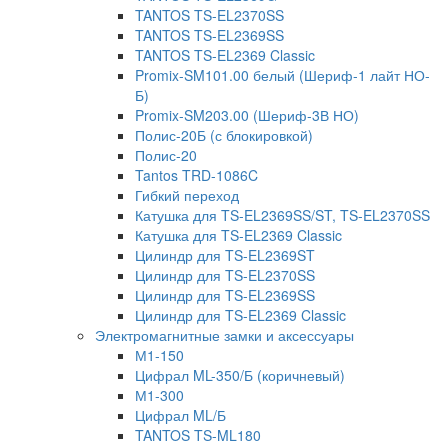
TANTOS TS-EL2370SS
TANTOS TS-EL2369SS
TANTOS TS-EL2369 Classic
Promix-SM101.00 белый (Шериф-1 лайт НО-
Б)
Promix-SM203.00 (Шериф-3В НО)
Полис-20Б (с блокировкой)
Полис-20
Tantos TRD-1086C
Гибкий переход
Катушка для TS-EL2369SS/ST, TS-EL2370SS
Катушка для TS-EL2369 Classic
Цилиндр для TS-EL2369ST
Цилиндр для TS-EL2370SS
Цилиндр для TS-EL2369SS
Цилиндр для TS-EL2369 Classic
Электромагнитные замки и аксессуары
М1-150
Цифрал ML-350/Б (коричневый)
М1-300
Цифрал ML/Б
TANTOS TS-ML180