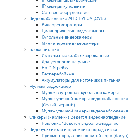
IP камеры купольные
Сетевое оборудование
Видеонаблюдение AHD,TVI,CVI,CVBS
Видеорегистраторы
Цилиндрические видеокамеры
Купольные видеокамеры
Миниатюрные видеокамеры
Блоки питания
Импульсные стабилизированные
Для установки на улице
На DIN рейку
Бесперебойные
Аккумуляторы для источников питания
Муляжи видеокамер
Муляж внутренней купольной камеры
Муляж уличной камеры видеонаблюдения
(белый, черный)
Муляж уличной камеры видеонаблюдения
Стикеры (наклейки) Ведется видеонаблюдение
Наклейка "Ведется видеонаблюдение"
Видеоусилители и приемники-передатчики
Приемо-передатчик по витой паре (балун)