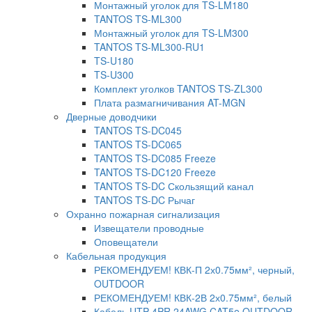
Монтажный уголок для TS-LM180
TANTOS TS-ML300
Монтажный уголок для TS-LM300
TANTOS TS-ML300-RU1
TS-U180
TS-U300
Комплект уголков TANTOS TS-ZL300
Плата размагничивания AT-MGN
Дверные доводчики
TANTOS TS-DC045
TANTOS TS-DC065
TANTOS TS-DC085 Freeze
TANTOS TS-DC120 Freeze
TANTOS TS-DC Скользящий канал
TANTOS TS-DC Рычаг
Охранно пожарная сигнализация
Извещатели проводные
Оповещатели
Кабельная продукция
РЕКОМЕНДУЕМ! КВК-П 2х0.75мм², черный,
OUTDOOR
РЕКОМЕНДУЕМ! КВК-2В 2х0.75мм², белый
Кабель UTP 4PR 24AWG CAT5e OUTDOOR.