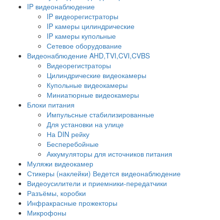
IP видеонаблюдение
IP видеорегистраторы
IP камеры цилиндрические
IP камеры купольные
Сетевое оборудование
Видеонаблюдение AHD,TVI,CVI,CVBS
Видеорегистраторы
Цилиндрические видеокамеры
Купольные видеокамеры
Миниатюрные видеокамеры
Блоки питания
Импульсные стабилизированные
Для установки на улице
На DIN рейку
Бесперебойные
Аккумуляторы для источников питания
Муляжи видеокамер
Стикеры (наклейки) Ведется видеонаблюдение
Видеоусилители и приемники-передатчики
Разъёмы, коробки
Инфракрасные прожекторы
Микрофоны