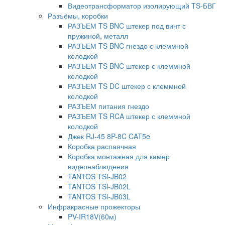
Видеотрансформатор изолирующий TS-БВГ
Разъёмы, коробки
РАЗЪЕМ TS BNC штекер под винт с
пружиной, металл
РАЗЪЕМ TS BNC гнездо с клеммной
колодкой
РАЗЪЕМ TS BNC штекер с клеммной
колодкой
РАЗЪЕМ TS DC штекер с клеммной
колодкой
РАЗЪЕМ питания гнездо
РАЗЪЕМ TS RCA штекер с клеммной
колодкой
Джек RJ-45 8P-8C CAT5e
Коробка распаячная
Коробка монтажная для камер
видеонаблюдения
TANTOS TSi-JB02
TANTOS TSi-JB02L
TANTOS TSi-JB03L
Инфракрасные прожекторы
PV-IR18V(60м)