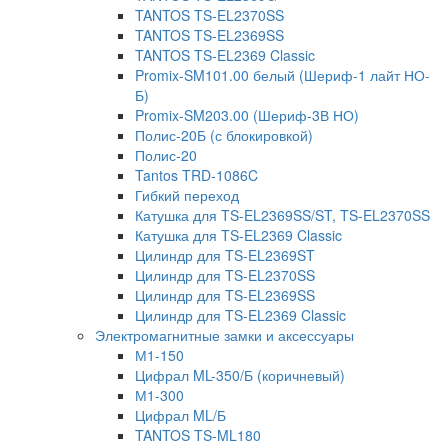
TANTOS TS-EL2370SS
TANTOS TS-EL2369SS
TANTOS TS-EL2369 Classic
Promix-SM101.00 белый (Шериф-1 лайт НО-
Б)
Promix-SM203.00 (Шериф-3В НО)
Полис-20Б (с блокировкой)
Полис-20
Tantos TRD-1086C
Гибкий переход
Катушка для TS-EL2369SS/ST, TS-EL2370SS
Катушка для TS-EL2369 Classic
Цилиндр для TS-EL2369ST
Цилиндр для TS-EL2370SS
Цилиндр для TS-EL2369SS
Цилиндр для TS-EL2369 Classic
Электромагнитные замки и аксессуары
М1-150
Цифрал ML-350/Б (коричневый)
М1-300
Цифрал ML/Б
TANTOS TS-ML180