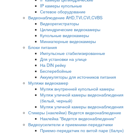
IP камеры купольные
Сетевое оборудование
Видеонаблюдение AHD,TVI,CVI,CVBS
Видеорегистраторы
Цилиндрические видеокамеры
Купольные видеокамеры
Миниатюрные видеокамеры
Блоки питания
Импульсные стабилизированные
Для установки на улице
На DIN рейку
Бесперебойные
Аккумуляторы для источников питания
Муляжи видеокамер
Муляж внутренней купольной камеры
Муляж уличной камеры видеонаблюдения
(белый, черный)
Муляж уличной камеры видеонаблюдения
Стикеры (наклейки) Ведется видеонаблюдение
Наклейка "Ведется видеонаблюдение"
Видеоусилители и приемники-передатчики
Приемо-передатчик по витой паре (балун)