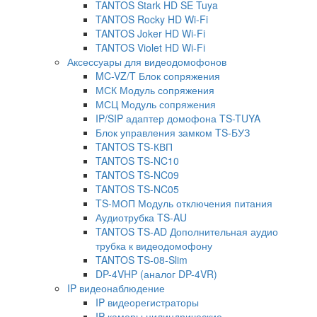
TANTOS Stark HD SE Tuya
TANTOS Rocky HD Wi-Fi
TANTOS Joker HD Wi-Fi
TANTOS Violet HD Wi-Fi
Аксессуары для видеодомофонов
MC-VZ/T Блок сопряжения
МСК Модуль сопряжения
МСЦ Модуль сопряжения
IP/SIP адаптер домофона TS-TUYA
Блок управления замком TS-БУЗ
TANTOS TS-КВП
TANTOS TS-NC10
TANTOS TS-NC09
TANTOS TS-NC05
TS-МОП Модуль отключения питания
Аудиотрубка TS-AU
TANTOS TS-AD Дополнительная аудио
трубка к видеодомофону
TANTOS TS-08-Slim
DP-4VHP (аналог DP-4VR)
IP видеонаблюдение
IP видеорегистраторы
IP камеры цилиндрические