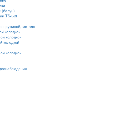
ние"
ики
 (балун)
ий TS-БВГ
с пружиной, металл
ой колодкой
ой колодкой
й колодкой
ой колодкой
идеонаблюдения