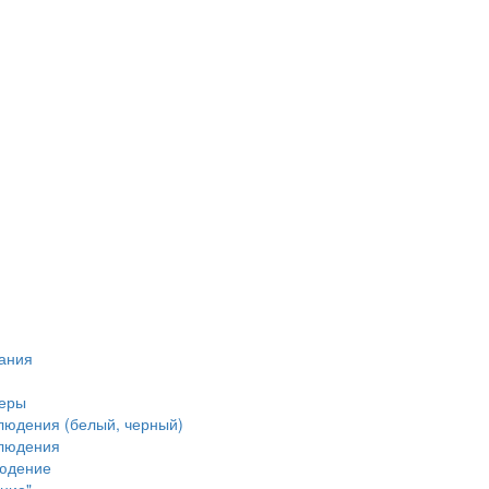
тания
меры
людения (белый, черный)
блюдения
людение