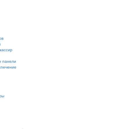
ов
ы
кассир
е панели
спечение
ары