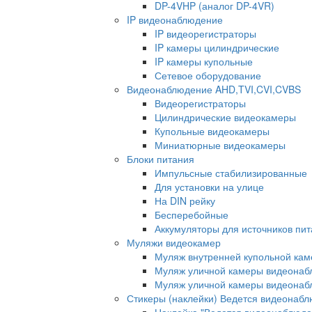
DP-4VHP (аналог DP-4VR)
IP видеонаблюдение
IP видеорегистраторы
IP камеры цилиндрические
IP камеры купольные
Сетевое оборудование
Видеонаблюдение AHD,TVI,CVI,CVBS
Видеорегистраторы
Цилиндрические видеокамеры
Купольные видеокамеры
Миниатюрные видеокамеры
Блоки питания
Импульсные стабилизированные
Для установки на улице
На DIN рейку
Бесперебойные
Аккумуляторы для источников пи
Муляжи видеокамер
Муляж внутренней купольной ка
Муляж уличной камеры видеонаб
Муляж уличной камеры видеона
Стикеры (наклейки) Ведется видеонаб