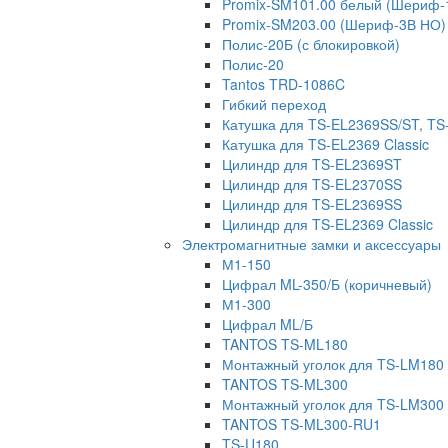
Promix-SM101.00 белый (Шериф-
Promix-SM203.00 (Шериф-3В НО)
Полис-20Б (с блокировкой)
Полис-20
Tantos TRD-1086C
Гибкий переход
Катушка для TS-EL2369SS/ST, T
Катушка для TS-EL2369 Classic
Цилиндр для TS-EL2369ST
Цилиндр для TS-EL2370SS
Цилиндр для TS-EL2369SS
Цилиндр для TS-EL2369 Classic
Электромагнитные замки и аксессуары
М1-150
Цифрал ML-350/Б (коричневый)
М1-300
Цифрал ML/Б
TANTOS TS-ML180
Монтажный уголок для TS-LM180
TANTOS TS-ML300
Монтажный уголок для TS-LM300
TANTOS TS-ML300-RU1
TS-U180