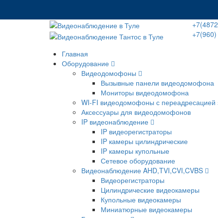
+7(4872
+7(960)
Главная
Оборудование
Видеодомофоны
Вызывные панели видеодомофона
Мониторы видеодомофона
WI-FI видеодомофоны с переадресацией 
Аксессуары для видеодомофонов
IP видеонаблюдение
IP видеорегистраторы
IP камеры цилиндрические
IP камеры купольные
Сетевое оборудование
Видеонаблюдение AHD,TVI,CVI,CVBS
Видеорегистраторы
Цилиндрические видеокамеры
Купольные видеокамеры
Миниатюрные видеокамеры