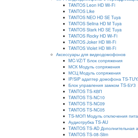
TANTOS Leon HD Wi-Fi
TANTOS Like
TANTOS NEO HD SE Tuya
TANTOS Selina HD M Tuya
TANTOS Stark HD SE Tuya
TANTOS Rocky HD Wi-Fi
TANTOS Joker HD Wi-Fi
TANTOS Violet HD Wi-Fi
Аксессуары для видеодомофонов
MC-VZ/T Блок сопряжения
МСК Модуль сопряжения
МСЦ Модуль сопряжения
IP/SIP адаптер домофона TS-TUY
Блок управления замком TS-БУЗ
TANTOS TS-КВП
TANTOS TS-NC10
TANTOS TS-NC09
TANTOS TS-NC05
TS-МОП Модуль отключения пит
Аудиотрубка TS-AU
TANTOS TS-AD Дополнительная а
TANTOS TS-08-Slim