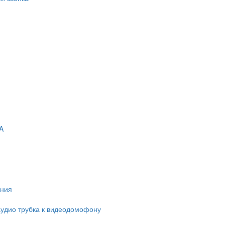
A
ания
удио трубка к видеодомофону