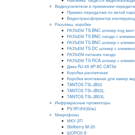
Наклейка "Ведется видеонаблюде
Видеоусилители и приемники-передатч
Приемо-передатчик по витой паре
Видеотрансформатор изолирующ
Разъёмы, коробки
РАЗЪЕМ TS BNC штекер под винт 
РАЗЪЕМ TS BNC гнездо с клеммн
РАЗЪЕМ TS BNC штекер с клеммн
РАЗЪЕМ TS DC штекер с клеммно
РАЗЪЕМ питания гнездо
РАЗЪЕМ TS RCA штекер с клеммн
Джек RJ-45 8P-8C CAT5e
Коробка распаячная
Коробка монтажная для камер в
TANTOS TSi-JB02
TANTOS TSi-JB02L
TANTOS TSi-JB03L
Инфракрасные прожекторы
PV-IR18V(60м)
Микрофоны
МКУ-2П
Stelberry M-20
ШОРОХ-8