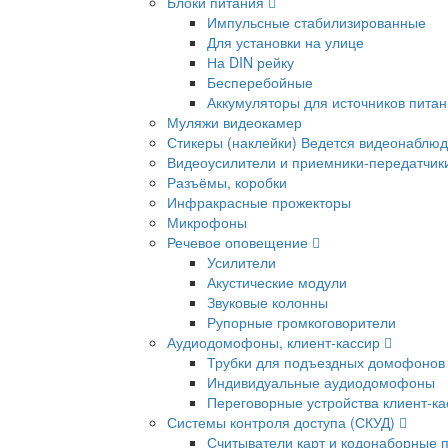
Блоки питания
Импульсные стабилизированные
Для установки на улице
На DIN рейку
Бесперебойные
Аккумуляторы для источников пита
Муляжи видеокамер
Стикеры (наклейки) Ведется видеонаблю
Видеоусилители и приемники-передатчик
Разъёмы, коробки
Инфракрасные прожекторы
Микрофоны
Речевое оповещение
Усилители
Акустические модули
Звуковые колонны
Рупорные громкоговорители
Аудиодомофоны, клиент-кассир
Трубки для подъездных домофонов
Индивидуальные аудиодомофоны
Переговорные устройства клиент-ка
Системы контроля доступа (СКУД)
Считыватели карт и кодонаборные 