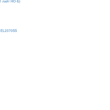
1 лайт НО-Б)
S-EL2370SS