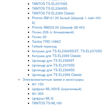
TANTOS TS-EL2370SS
TANTOS TS-EL2369SS
TANTOS TS-EL2369 Classic
Promix-SM101.00 белый (Шериф-1 лайт НО-
Б)
Promix-SM203.00 (Шериф-3В НО)
Полис-20Б (с блокировкой)
Полис-20
Tantos TRD-1086C
Гибкий переход
Катушка для TS-EL2369SS/ST, TS-EL2370SS
Катушка для TS-EL2369 Classic
Цилиндр для TS-EL2369ST
Цилиндр для TS-EL2370SS
Цилиндр для TS-EL2369SS
Цилиндр для TS-EL2369 Classic
Электромагнитные замки и аксессуары
М1-150
Цифрал ML-350/Б (коричневый)
М1-300
Цифрал ML/Б
TANTOS TS-ML180