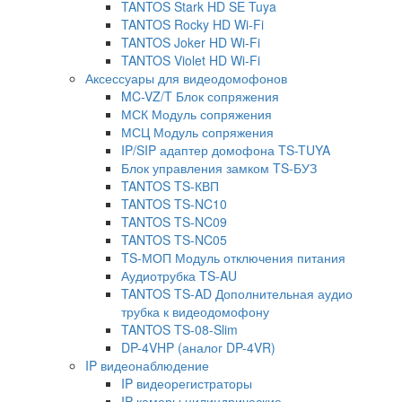
TANTOS Stark HD SE Tuya
TANTOS Rocky HD Wi-Fi
TANTOS Joker HD Wi-Fi
TANTOS Violet HD Wi-Fi
Аксессуары для видеодомофонов
MC-VZ/T Блок сопряжения
МСК Модуль сопряжения
МСЦ Модуль сопряжения
IP/SIP адаптер домофона TS-TUYA
Блок управления замком TS-БУЗ
TANTOS TS-КВП
TANTOS TS-NC10
TANTOS TS-NC09
TANTOS TS-NC05
TS-МОП Модуль отключения питания
Аудиотрубка TS-AU
TANTOS TS-AD Дополнительная аудио
трубка к видеодомофону
TANTOS TS-08-Slim
DP-4VHP (аналог DP-4VR)
IP видеонаблюдение
IP видеорегистраторы
IP камеры цилиндрические