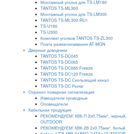
Монтажный уголок для TS-LM180
TANTOS TS-ML300
Монтажный уголок для TS-LM300
TANTOS TS-ML300-RU1
TS-U180
TS-U300
Комплект уголков TANTOS TS-ZL300
Плата размагничивания AT-MGN
Дверные доводчики
TANTOS TS-DC045
TANTOS TS-DC065
TANTOS TS-DC085 Freeze
TANTOS TS-DC120 Freeze
TANTOS TS-DC Скользящий канал
TANTOS TS-DC Рычаг
Охранно пожарная сигнализация
Извещатели проводные
Оповещатели
Кабельная продукция
РЕКОМЕНДУЕМ! КВК-П 2х0.75мм², черный,
OUTDOOR
РЕКОМЕНДУЕМ! КВК-2В 2х0.75мм², белый
Кабель UTP 4PR 24AWG CAT5e OUTDOOR.