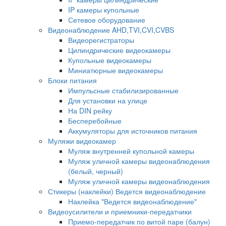
IP камеры купольные
Сетевое оборудование
Видеонаблюдение AHD,TVI,CVI,CVBS
Видеорегистраторы
Цилиндрические видеокамеры
Купольные видеокамеры
Миниатюрные видеокамеры
Блоки питания
Импульсные стабилизированные
Для установки на улице
На DIN рейку
Бесперебойные
Аккумуляторы для источников питания
Муляжи видеокамер
Муляж внутренней купольной камеры
Муляж уличной камеры видеонаблюдения
(белый, черный)
Муляж уличной камеры видеонаблюдения
Стикеры (наклейки) Ведется видеонаблюдение
Наклейка "Ведется видеонаблюдение"
Видеоусилители и приемники-передатчики
Приемо-передатчик по витой паре (балун)