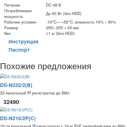
Питание
DC 48 В
Потребляемая
До 50 Вт (без HDD)
мощность
Рабочие условия
-10°C— +55°C, влажность 10% ~ 90%
Размер
255× 205 × 45 мм
Вес
≤1 кг (Без HDD)
Инструкция
Паспорт
Похожие предложения
DS-N332/2(B)
32-канальный IP-регистратор до 8Мп
32490
DS-N316/2P(C)
16-ти канальный IP-регистратор c 16-ю PoE интерфейсами до 8Мп