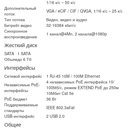
1/16 к/с ~ 50 к/с
Дополнительный
VGA / 4CIF / CIF / QVGA, 1/16 к/с ~ 25 к/с
поток
Тип потока
Видео, видео и аудио
Битрейт видео
32-16384 кбит/с
Синхронное
1 канал@4Mп, 2 канала@1080p
воспроизведение
Жесткий диск
SATA
1 SATA
Объем
до 6 Тб
Интерфейсы
Сетевой интерфейс
1 RJ-45 10M / 100M Ethernet
4 независимых PoE интерфейса 10/
Независимые PoE-
100Мб/с, режим EXTEND PoE до 250м
интерфейсы
10Мбит Cat 5e
PoE бюджет
36 Вт
Поддерживаемые
IEEE 802.3af/at
стандарты
USB-интерфейс
2 USB 2.0
Общие