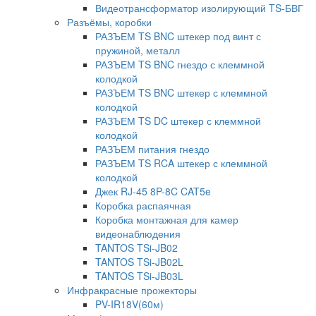
Видеотрансформатор изолирующий TS-БВГ
Разъёмы, коробки
РАЗЪЕМ TS BNC штекер под винт с
пружиной, металл
РАЗЪЕМ TS BNC гнездо с клеммной
колодкой
РАЗЪЕМ TS BNC штекер с клеммной
колодкой
РАЗЪЕМ TS DC штекер с клеммной
колодкой
РАЗЪЕМ питания гнездо
РАЗЪЕМ TS RCA штекер с клеммной
колодкой
Джек RJ-45 8P-8C CAT5e
Коробка распаячная
Коробка монтажная для камер
видеонаблюдения
TANTOS TSi-JB02
TANTOS TSi-JB02L
TANTOS TSi-JB03L
Инфракрасные прожекторы
PV-IR18V(60м)