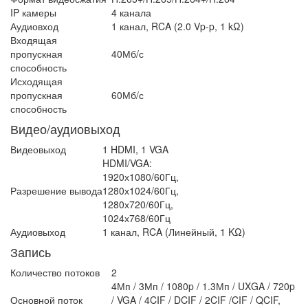
IP камеры
4 канала
Аудиовход
1 канал, RCA (2.0 Vp-p, 1 kΩ)
Входящая
пропускная
40Мб/с
способность
Исходящая
пропускная
60Мб/с
способность
Видео/аудиовыход
Видеовыход
1 HDMI, 1 VGA
HDMI/VGA:
1920х1080/60Гц,
Разрешение вывода
1280х1024/60Гц,
1280х720/60Гц,
1024х768/60Гц
Аудиовыход
1 канал, RCA (Линейный, 1 KΩ)
Запись
Количество потоков
2
4Мп / 3Мп / 1080p / 1.3Мп / UXGA / 720p
Основной поток
/ VGA / 4CIF / DCIF / 2CIF /CIF / QCIF,