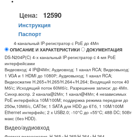
Цена:
12590
Инструкция
Паспорт
4-канальный IP-регистратор с PoE до 4Мп
ОПИСАНИЕ И ХАРАКТЕРИСТИКИ
ДОКУМЕНТАЦИЯ
DS-N204P(C) 4-х канальный IP-регистратор c 4-мя PoE
интерфейсами
Видеовход: 4 IP@4Мп; Аудиовход: 1 канал RCA; Видеовыход:
1 VGA и 1 HDMI до 1080Р; Аудиовыход; 1 канал RCA;
Видеосжатие H.265+/H.265/H.264+/H.264; Входящий поток 40
Мб/с; Исходящий поток 60Мб/с. Разрешение записи: до 4Мп.
Синхр.воспр. 2 канала@2Мп; 1 канал@4Мп; 4 независимых
PoE интерфейса 10M/100M; поддержка режима передачи до
250м,10Мб/с, CAT5e; 1 SATA для HDD до 6Тб, 1 10M/100M
Ethernet интерфейс; 2 х USB2.0; -10°C до +55°C; 48В DC; 50Вт
макс (без HDD).
Видео/аудиовход
Формат видеосжатия
H.265+/H.265/H.264+/H.264