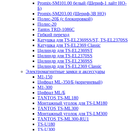
Promix-SM101.00 белый (Шериф-1 лайт НО-
Б)
Promix-SM203.00 (Шериф-3В НО)
Полис-20Б (с блокировкой)
Полис-20
Tantos TRD-1086C
Гибкий переход
Катушка для TS-EL2369SS/ST, TS-EL2370SS
Катушка для TS-EL2369 Classic
Цилиндр для TS-EL2369ST
Цилиндр для TS-EL2370SS
Цилиндр для TS-EL2369SS
Цилиндр для TS-EL2369 Classic
Электромагнитные замки и аксессуары
М1-150
Цифрал ML-350/Б (коричневый)
М1-300
Цифрал ML/Б
TANTOS TS-ML180
Монтажный уголок для TS-LM180
TANTOS TS-ML300
Монтажный уголок для TS-LM300
TANTOS TS-ML300-RU1
TS-U180
TS-U300