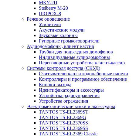
МКУ-2П
Stelberry M-20
ШОРОХ-8
Речевое оповещение
Усилители
Акустические модули
Звуковые колонны
Рупорные громкоговорители
Аудиодомофоны, клиент-кассир
Трубки для подъездных домофонов
Индивидуальные аудиодомофоны
Переговорные устройства клиент-кассир
Системы контроля доступа (СКУД)
Считыватели карт и кодонаборные панели
Контроллеры и программное обеспечение
Кнопки выхода
Идентификаторы и аксессуары
Устройства радиоуправления
Устройства ограждения
Электромеханические замки и аксессуары
TANTOS TS-EL2369ST
TANTOS TS-EL2369G
TANTOS TS-EL2370SS
TANTOS TS-EL2369SS
TANTOS TS-EL2369 Classic