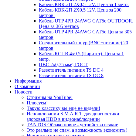
Кабель КВК-2П 2Х0,5 12V. Цена за 1 метр.
Кабель КВК-2П 2Х0,5 12V. Цена за 200
метров.
Кабель UTP 4PR 24AWG CAT5e OUTDOOR.
Цена за 305 метров
Кабель UTP 4PR 24AWG CAT5e Цена за 305
метров
Соединительный шнур (BNC+питание) 20
метров
Кабель КСПВ 4х0,5 (Паритет). Цена за 1
метр.
ПВС 2х0,75 мм², ГОСТ
Разветвитель питания TS DC 4
Разветвитель питания TS DC 8
Информация
О компании
Новости
Стримим на YouTube!
Плюсуем!
Такую классику вы ещё не видели!
Использовании S.M.A.R.T. для диагностики
здоровья HDD в видеонаблюдении
TANTOS Облако новое - устройства всякие
Это реально не спам, а возможность экономить!
Немного о видеоаналитике