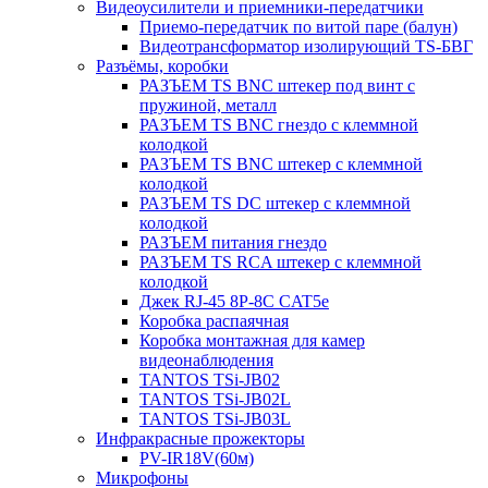
Видеоусилители и приемники-передатчики
Приемо-передатчик по витой паре (балун)
Видеотрансформатор изолирующий TS-БВГ
Разъёмы, коробки
РАЗЪЕМ TS BNC штекер под винт с
пружиной, металл
РАЗЪЕМ TS BNC гнездо с клеммной
колодкой
РАЗЪЕМ TS BNC штекер с клеммной
колодкой
РАЗЪЕМ TS DC штекер с клеммной
колодкой
РАЗЪЕМ питания гнездо
РАЗЪЕМ TS RCA штекер с клеммной
колодкой
Джек RJ-45 8P-8C CAT5e
Коробка распаячная
Коробка монтажная для камер
видеонаблюдения
TANTOS TSi-JB02
TANTOS TSi-JB02L
TANTOS TSi-JB03L
Инфракрасные прожекторы
PV-IR18V(60м)
Микрофоны