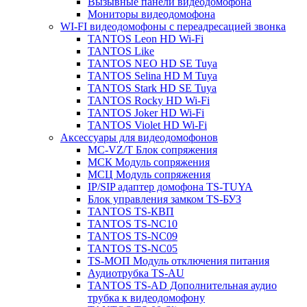
Вызывные панели видеодомофона
Мониторы видеодомофона
WI-FI видеодомофоны с переадресацией звонка
TANTOS Leon HD Wi-Fi
TANTOS Like
TANTOS NEO HD SE Tuya
TANTOS Selina HD M Tuya
TANTOS Stark HD SE Tuya
TANTOS Rocky HD Wi-Fi
TANTOS Joker HD Wi-Fi
TANTOS Violet HD Wi-Fi
Аксессуары для видеодомофонов
MC-VZ/T Блок сопряжения
МСК Модуль сопряжения
МСЦ Модуль сопряжения
IP/SIP адаптер домофона TS-TUYA
Блок управления замком TS-БУЗ
TANTOS TS-КВП
TANTOS TS-NC10
TANTOS TS-NC09
TANTOS TS-NC05
TS-МОП Модуль отключения питания
Аудиотрубка TS-AU
TANTOS TS-AD Дополнительная аудио
трубка к видеодомофону