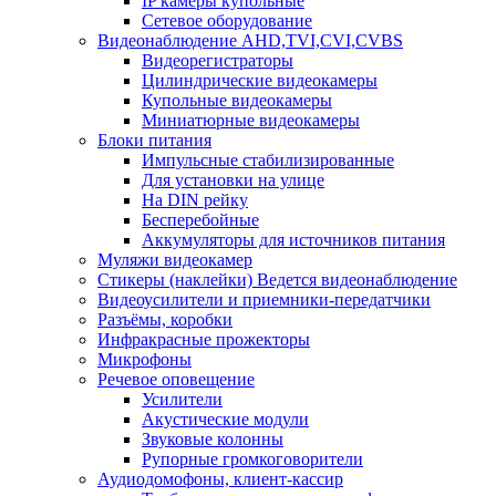
IP камеры купольные
Сетевое оборудование
Видеонаблюдение AHD,TVI,CVI,CVBS
Видеорегистраторы
Цилиндрические видеокамеры
Купольные видеокамеры
Миниатюрные видеокамеры
Блоки питания
Импульсные стабилизированные
Для установки на улице
На DIN рейку
Бесперебойные
Аккумуляторы для источников питания
Муляжи видеокамер
Стикеры (наклейки) Ведется видеонаблюдение
Видеоусилители и приемники-передатчики
Разъёмы, коробки
Инфракрасные прожекторы
Микрофоны
Речевое оповещение
Усилители
Акустические модули
Звуковые колонны
Рупорные громкоговорители
Аудиодомофоны, клиент-кассир