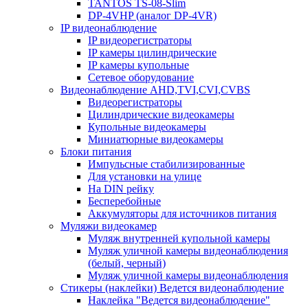
TANTOS TS-08-Slim
DP-4VHP (аналог DP-4VR)
IP видеонаблюдение
IP видеорегистраторы
IP камеры цилиндрические
IP камеры купольные
Сетевое оборудование
Видеонаблюдение AHD,TVI,CVI,CVBS
Видеорегистраторы
Цилиндрические видеокамеры
Купольные видеокамеры
Миниатюрные видеокамеры
Блоки питания
Импульсные стабилизированные
Для установки на улице
На DIN рейку
Бесперебойные
Аккумуляторы для источников питания
Муляжи видеокамер
Муляж внутренней купольной камеры
Муляж уличной камеры видеонаблюдения
(белый, черный)
Муляж уличной камеры видеонаблюдения
Стикеры (наклейки) Ведется видеонаблюдение
Наклейка "Ведется видеонаблюдение"