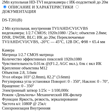
2Мп купольная HD-TVI видеокамера с ИК-подсветкой до 20м
ОПИСАНИЕ И ХАРАКТЕРИСТИКИ
ДОКУМЕНТАЦИЯ
DS-T201(B)
2 Мп купольная, внутренняя TVI/AHD/CVI/CVBS
видеокамера; 1/2.7 CMOS; 1920х1080 / 25к/с; объектив 2.8мм;
DNR, DWDR, BLC; ИК до 20м; Переключаемые
TVI/AHD/CVI/CVBS, -20°С — 45°С, 12В DC, Φ98 × 65.4 мм
Камера
Матрица 1/2.7 CMOS матрица
Количество эффективных пикселей 1920х1080
Чувствительность 0.01лк @(F1.2, AGC вкл.), 0лк с вкл ИК
Крепление объектива М12
Объектив 2.8, 3.6мм
Угол обзора 103° (2.8mm), 82.2° (3.6mm)
Регулировка угла установки Поворот: 0 - 350°, Наклон: 0 - 70°,
Вращение: 0 - 350°
Электронный затвор 1/25с ~ 1/100,000с
Режим «День/ночь» Механический ИК-фильтр
Функции Яркость, резкость, зеркалирование
Частота к/с 1080Р @ 25к/с
Синхронизация Внутренняя