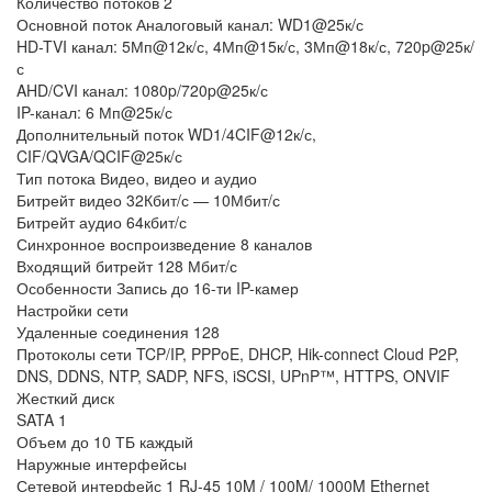
Количество потоков 2
Основной поток Аналоговый канал: WD1@25к/с
HD-TVI канал: 5Мп@12к/с, 4Мп@15к/с, 3Мп@18к/с, 720p@25к/
с
AHD/CVI канал: 1080p/720p@25к/с
IP-канал: 6 Мп@25к/с
Дополнительный поток WD1/4CIF@12к/с,
CIF/QVGA/QCIF@25к/с
Тип потока Видео, видео и аудио
Битрейт видео 32Кбит/с — 10Мбит/с
Битрейт аудио 64кбит/с
Синхронное воспроизведение 8 каналов
Входящий битрейт 128 Мбит/с
Особенности Запись до 16-ти IP-камер
Настройки сети
Удаленные соединения 128
Протоколы сети TCP/IP, PPPoE, DHCP, Hik-connect Cloud P2P,
DNS, DDNS, NTP, SADP, NFS, iSCSI, UPnP™, HTTPS, ONVIF
Жесткий диск
SATA 1
Объем до 10 ТБ каждый
Наружные интерфейсы
Сетевой интерфейс 1 RJ-45 10M / 100M/ 1000M Ethernet