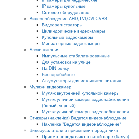
IP камеры купольные
Сетевое оборудование
Видеонаблюдение AHD,TVI,CVI,CVBS
Видеорегистраторы
Цилиндрические видеокамеры
Купольные видеокамеры
Миниатюрные видеокамеры
Блоки питания
Импульсные стабилизированные
Для установки на улице
На DIN рейку
Бесперебойные
Аккумуляторы для источников питания
Муляжи видеокамер
Муляж внутренней купольной камеры
Муляж уличной камеры видеонаблюдения
(белый, черный)
Муляж уличной камеры видеонаблюдения
Стикеры (наклейки) Ведется видеонаблюдение
Наклейка "Ведется видеонаблюдение"
Видеоусилители и приемники-передатчики
Приемо-передатчик по витой паре (балун)