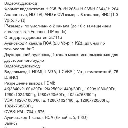
Видео/аудиовход
Формат видеосжатия H.265 Pro/H.265+/ H.265/H.264+/ H.264
Аналоговые, HD-TVI, AHD и CVI камеры 8 каналов, BNC (1.0
Vp-p, 75 Ω)
IP-камеры по умолчанию 2 канала (до 16 с замещением
аналоговых в Enhanced IP mode)
Стандарт аудиосжатия G.711u
Аудиовход 4 канала RCA (2.0 Vp-p, 1 KΩ), до 8-ми по
технологии AoC
Двусторонний аудиовход 1 канал может использоваться для
двустороннего аудио
Видео/аудиовыход
Видеовыход 1 HDMI, 1 VGA, 1 CVBS (1Vp-p композитный, 75
Ω/BNC)
Разрешение вывода HDMI:
4К(3840х2160)/30Гц, 2К(2560х1440)/60Гц, 1920х1080/60Гц,
1280х1024/60Гц, 1280х720/60Гц, 1024х768/60Гц
VGA: 1920х1080/60Гц, 1280х1024/60Гц, 1280х720/60Гц,
1024х768/60Гц
CVBS: PAL: 704 x 576
Аудиовыход 1 канал, RCA (Линейный, 1 KΩ)
Запись