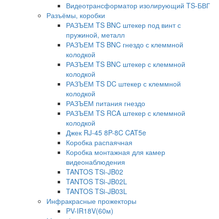
Видеотрансформатор изолирующий TS-БВГ
Разъёмы, коробки
РАЗЪЕМ TS BNC штекер под винт с
пружиной, металл
РАЗЪЕМ TS BNC гнездо с клеммной
колодкой
РАЗЪЕМ TS BNC штекер с клеммной
колодкой
РАЗЪЕМ TS DC штекер с клеммной
колодкой
РАЗЪЕМ питания гнездо
РАЗЪЕМ TS RCA штекер с клеммной
колодкой
Джек RJ-45 8P-8C CAT5e
Коробка распаячная
Коробка монтажная для камер
видеонаблюдения
TANTOS TSi-JB02
TANTOS TSi-JB02L
TANTOS TSi-JB03L
Инфракрасные прожекторы
PV-IR18V(60м)