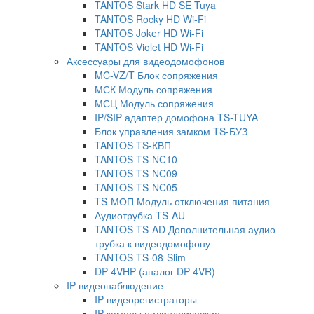
TANTOS Stark HD SE Tuya
TANTOS Rocky HD Wi-Fi
TANTOS Joker HD Wi-Fi
TANTOS Violet HD Wi-Fi
Аксессуары для видеодомофонов
MC-VZ/T Блок сопряжения
МСК Модуль сопряжения
МСЦ Модуль сопряжения
IP/SIP адаптер домофона TS-TUYA
Блок управления замком TS-БУЗ
TANTOS TS-КВП
TANTOS TS-NC10
TANTOS TS-NC09
TANTOS TS-NC05
TS-МОП Модуль отключения питания
Аудиотрубка TS-AU
TANTOS TS-AD Дополнительная аудио
трубка к видеодомофону
TANTOS TS-08-Slim
DP-4VHP (аналог DP-4VR)
IP видеонаблюдение
IP видеорегистраторы
IP камеры цилиндрические