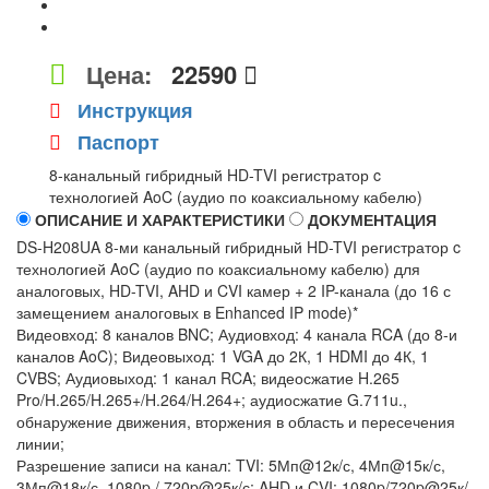
Цена:
22590
Инструкция
Паспорт
8-канальный гибридный HD-TVI регистратор c
технологией AoC (аудио по коаксиальному кабелю)
ОПИСАНИЕ И ХАРАКТЕРИСТИКИ
ДОКУМЕНТАЦИЯ
DS-H208UA 8-ми канальный гибридный HD-TVI регистратор c
технологией AoC (аудио по коаксиальному кабелю) для
аналоговых, HD-TVI, AHD и CVI камер + 2 IP-канала (до 16 с
замещением аналоговых в Enhanced IP mode)*
Видеовход: 8 каналов BNC; Аудиовход: 4 канала RCA (до 8-и
каналов AoC); Видеовыход: 1 VGA до 2К, 1 HDMI до 4К, 1
CVBS; Аудиовыход: 1 канал RCA; видеосжатие H.265
Pro/H.265/H.265+/H.264/H.264+; аудиосжатие G.711u.,
обнаружение движения, вторжения в область и пересечения
линии;
Разрешение записи на канал: TVI: 5Мп@12к/с, 4Мп@15к/с,
3Мп@18к/с, 1080p / 720p@25к/с; AHD и CVI: 1080p/720p@25к/