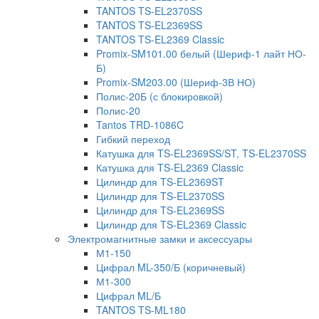
TANTOS TS-EL2370SS
TANTOS TS-EL2369SS
TANTOS TS-EL2369 Classic
Promix-SM101.00 белый (Шериф-1 лайт НО-
Б)
Promix-SM203.00 (Шериф-3В НО)
Полис-20Б (с блокировкой)
Полис-20
Tantos TRD-1086C
Гибкий переход
Катушка для TS-EL2369SS/ST, TS-EL2370SS
Катушка для TS-EL2369 Classic
Цилиндр для TS-EL2369ST
Цилиндр для TS-EL2370SS
Цилиндр для TS-EL2369SS
Цилиндр для TS-EL2369 Classic
Электромагнитные замки и аксессуары
М1-150
Цифрал ML-350/Б (коричневый)
М1-300
Цифрал ML/Б
TANTOS TS-ML180