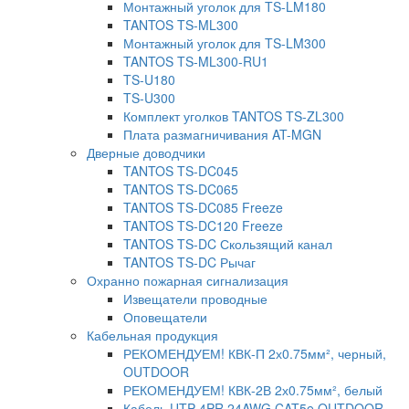
Монтажный уголок для TS-LM180
TANTOS TS-ML300
Монтажный уголок для TS-LM300
TANTOS TS-ML300-RU1
TS-U180
TS-U300
Комплект уголков TANTOS TS-ZL300
Плата размагничивания AT-MGN
Дверные доводчики
TANTOS TS-DC045
TANTOS TS-DC065
TANTOS TS-DC085 Freeze
TANTOS TS-DC120 Freeze
TANTOS TS-DC Скользящий канал
TANTOS TS-DC Рычаг
Охранно пожарная сигнализация
Извещатели проводные
Оповещатели
Кабельная продукция
РЕКОМЕНДУЕМ! КВК-П 2х0.75мм², черный,
OUTDOOR
РЕКОМЕНДУЕМ! КВК-2В 2х0.75мм², белый
Кабель UTP 4PR 24AWG CAT5e OUTDOOR.