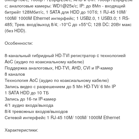
с; аналоговые камеры: WD1@25к/с; IP: до 8Мп - входящий
битрейт 128Мбит/с, 1 SATA для HDD до 10Тб; 1 RJ-45 10M/
100M/ 1000M Ethernet интерфейс; 1 USB2.0, 1 USB3.0; 1 RS-
485; Трев. вход/выход 8/4; -10°C до +55°C; 12В DC: 20Вт макс
(без HDD).
Особенности:
8-канальный гибридный HD-TVI регистратор c технологией
AoC (аудио по коаксиальному кабелю)
Поддержка аналоговых, HD-TVI, AHD, CVI и IP-камер
8 каналов
Технология AoC (аудио по коаксиальному кабелю)
Запись видео с разрешением до 5 Мп HD-TVI/ 6 Мп IP
1 SATA HDD до 10 ТБ
Запись до 16-ти IP-камер
4/1 аудио входа/выхода
8/4 тревожных входов/выходов
Сетевой интерфейс 1 RJ-45 10M/ 100M/ 1000M Ethernet
Характеристики: