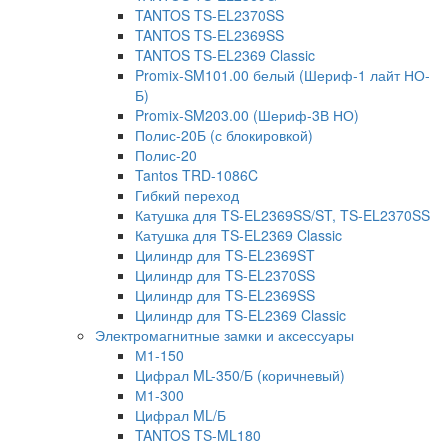
TANTOS TS-EL2370SS
TANTOS TS-EL2369SS
TANTOS TS-EL2369 Classic
Promix-SM101.00 белый (Шериф-1 лайт НО-
Б)
Promix-SM203.00 (Шериф-3В НО)
Полис-20Б (с блокировкой)
Полис-20
Tantos TRD-1086C
Гибкий переход
Катушка для TS-EL2369SS/ST, TS-EL2370SS
Катушка для TS-EL2369 Classic
Цилиндр для TS-EL2369ST
Цилиндр для TS-EL2370SS
Цилиндр для TS-EL2369SS
Цилиндр для TS-EL2369 Classic
Электромагнитные замки и аксессуары
М1-150
Цифрал ML-350/Б (коричневый)
М1-300
Цифрал ML/Б
TANTOS TS-ML180