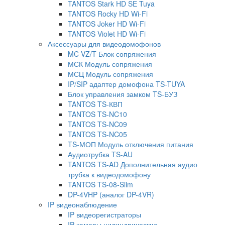
TANTOS Stark HD SE Tuya
TANTOS Rocky HD Wi-Fi
TANTOS Joker HD Wi-Fi
TANTOS Violet HD Wi-Fi
Аксессуары для видеодомофонов
MC-VZ/T Блок сопряжения
МСК Модуль сопряжения
МСЦ Модуль сопряжения
IP/SIP адаптер домофона TS-TUYA
Блок управления замком TS-БУЗ
TANTOS TS-КВП
TANTOS TS-NC10
TANTOS TS-NC09
TANTOS TS-NC05
TS-МОП Модуль отключения питания
Аудиотрубка TS-AU
TANTOS TS-AD Дополнительная аудио
трубка к видеодомофону
TANTOS TS-08-Slim
DP-4VHP (аналог DP-4VR)
IP видеонаблюдение
IP видеорегистраторы
IP камеры цилиндрические