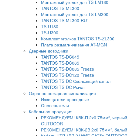
Монтажный уголок для TS-LM180
TANTOS TS-ML300
Монтажный уголок для TS-LM300
TANTOS TS-ML300-RU1
TS-U180
TS-U300
Комплект уголков TANTOS TS-ZL300
Плата размагничивания AT-MGN
Дверные доводчики
TANTOS TS-DC045
TANTOS TS-DC065
TANTOS TS-DC085 Freeze
TANTOS TS-DC120 Freeze
TANTOS TS-DC Скользящий канал
TANTOS TS-DC Рычаг
Охранно пожарная сигнализация
Извещатели проводные
Оповещатели
Кабельная продукция
РЕКОМЕНДУЕМ! КВК-П 2х0.75мм², черный,
OUTDOOR
РЕКОМЕНДУЕМ! КВК-2В 2х0.75мм², белый
Кабель UTP 4PR 24AWG CAT5e OUTDOOR.