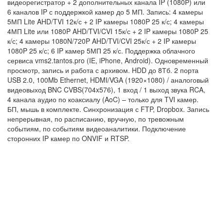
видеорегистратор + 2 дополнительных канала IP (1080Р) или
6 каналов IP с поддержкой камер до 5 МП. Запись: 4 камеры
5МП Lite AHD/TVI 12к/с + 2 IP камеры 1080P 25 к/с; 4 камеры
4МП Lite или 1080P AHD/TVI/CVI 15к/с + 2 IP камеры 1080P 25
к/с; 4 камеры 1080N/720P AHD/TVI/CVI 25к/с + 2 IP камеры
1080P 25 к/с; 6 IP камер 5МП 25 к/с. Поддержка облачного
сервиса vms2.tantos.pro (IE, iPhone, Android). Одновременный
просмотр, запись и работа с архивом. HDD до 8Тб. 2 порта
USB 2.0, 100Mb Ethernet, HDMI/VGA (1920×1080) / аналоговый
видеовыход BNC CVBS(704x576), 1 вход / 1 выход звука RCA,
4 канала аудио по коаксиалу (AoC) – только для TVI камер.
БП, мышь в комплекте. Синхронизация с FTP, Dropbox. Запись
непрерывная, по расписанию, вручную, по тревожным
событиям, по событиям видеоаналитики. Подключение
сторонних IP камер по ONVIF и RTSP.