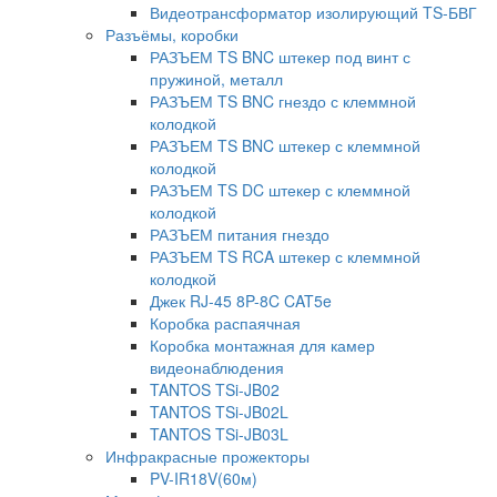
Видеотрансформатор изолирующий TS-БВГ
Разъёмы, коробки
РАЗЪЕМ TS BNC штекер под винт с
пружиной, металл
РАЗЪЕМ TS BNC гнездо с клеммной
колодкой
РАЗЪЕМ TS BNC штекер с клеммной
колодкой
РАЗЪЕМ TS DC штекер с клеммной
колодкой
РАЗЪЕМ питания гнездо
РАЗЪЕМ TS RCA штекер с клеммной
колодкой
Джек RJ-45 8P-8C CAT5e
Коробка распаячная
Коробка монтажная для камер
видеонаблюдения
TANTOS TSi-JB02
TANTOS TSi-JB02L
TANTOS TSi-JB03L
Инфракрасные прожекторы
PV-IR18V(60м)