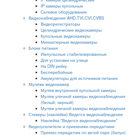
IP камеры купольные
Сетевое оборудование
Видеонаблюдение AHD,TVI,CVI,CVBS
Видеорегистраторы
Цилиндрические видеокамеры
Купольные видеокамеры
Миниатюрные видеокамеры
Блоки питания
Импульсные стабилизированные
Для установки на улице
На DIN рейку
Бесперебойные
Аккумуляторы для источников питания
Муляжи видеокамер
Муляж внутренней купольной камеры
Муляж уличной камеры видеонаблюдения
(белый, черный)
Муляж уличной камеры видеонаблюдения
Стикеры (наклейки) Ведется видеонаблюдение
Наклейка "Ведется видеонаблюдение"
Видеоусилители и приемники-передатчики
Приемо-передатчик по витой паре (балун)